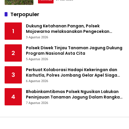
Terpopuler
Dukung Ketahanan Pangan, Polsek
1
Mojowarno melaksanakan Pengecekan
Tanaman Jagung
3 Agustus 2026
Polsek Diwek Tinjau Tanaman Jagung Dukung
2
Program Nasional Asta Cita
5 Agustus 2026
Perkuat Kolaborasi Hadapi Kekeringan dan
3
Karhutla, Polres Jombang Gelar Apel Siaga
Bencana
6 Agustus 2026
Bhabinkamtibmas Polsek Ngusikan Lakukan
4
Peninjauan Tanaman Jagung Dalam Rangka
Mendukung Ketahanan Pangan
7 Agustus 2026