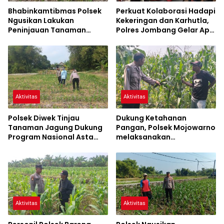
Bhabinkamtibmas Polsek
Perkuat Kolaborasi Hadapi
Ngusikan Lakukan
Kekeringan dan Karhutla,
Peninjauan Tanaman
Polres Jombang Gelar Apel
Jagung Dalam Rangka
Siaga Bencana
Mendukung Ketahanan
Pangan
Aktivitas
Aktivitas
Polsek Diwek Tinjau
Dukung Ketahanan
Tanaman Jagung Dukung
Pangan, Polsek Mojowarno
Program Nasional Asta
melaksanakan
Cita
Pengecekan Tanaman
Jagung
Aktivitas
Aktivitas