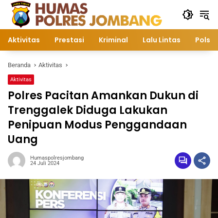
Langsung
ke
konten
Aktivitas
Prestasi
Kriminal
Lalu Lintas
Polsek
Beranda
Aktivitas
Aktivitas
Polres Pacitan Amankan Dukun di
Trenggalek Diduga Lakukan
Penipuan Modus Penggandaan
Uang
Humaspolresjombang
24 Juli 2024