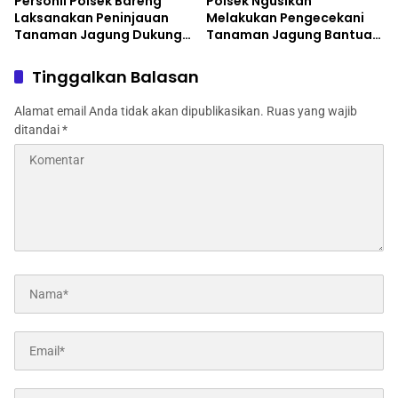
Personil Polsek Bareng
Polsek Ngusikan
Laksanakan Peninjauan
Melakukan Pengecekani
Tanaman Jagung Dukung
Tanaman Jagung Bantuan
Program Ketahanan
Dinas Pertanian melalui
Pangan
Polres Jombang
Tinggalkan Balasan
Alamat email Anda tidak akan dipublikasikan.
Ruas yang wajib
ditandai
*