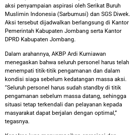
aksi penyampaian aspirasi oleh Serikat Buruh
Muslimin Indonesia (Sarbumusi) dan SGS Diwek.
Aksi tersebut dijadwalkan berlangsung di Kantor
Pemerintah Kabupaten Jombang serta Kantor
DPRD Kabupaten Jombang.
Dalam arahannya, AKBP Ardi Kurniawan
menegaskan bahwa seluruh personel harus telah
menempati titik-titik pengamanan dan dalam
kondisi siaga sebelum kedatangan massa aksi.
“Seluruh personel harus sudah standby di titik
pengamanan sebelum massa datang, sehingga
situasi tetap terkendali dan pelayanan kepada
masyarakat dapat berjalan dengan optimal,”
tegasnya.