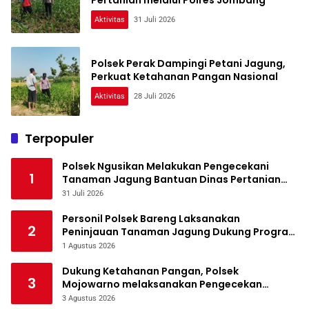
Pertanian melalui Polres Jombang
Aktivitas
31 Juli 2026
Polsek Perak Dampingi Petani Jagung,
Perkuat Ketahanan Pangan Nasional
Aktivitas
28 Juli 2026
Terpopuler
Polsek Ngusikan Melakukan Pengecekani
1
Tanaman Jagung Bantuan Dinas Pertanian
melalui Polres Jombang
31 Juli 2026
Personil Polsek Bareng Laksanakan
2
Peninjauan Tanaman Jagung Dukung Program
Ketahanan Pangan
1 Agustus 2026
Dukung Ketahanan Pangan, Polsek
3
Mojowarno melaksanakan Pengecekan
Tanaman Jagung
3 Agustus 2026