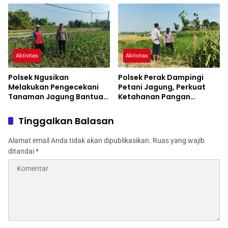
Jagung
Pangan
Aktivitas
Aktivitas
Polsek Ngusikan
Polsek Perak Dampingi
Melakukan Pengecekani
Petani Jagung, Perkuat
Tanaman Jagung Bantuan
Ketahanan Pangan
Dinas Pertanian melalui
Nasional
Polres Jombang
Tinggalkan Balasan
Alamat email Anda tidak akan dipublikasikan.
Ruas yang wajib
ditandai
*