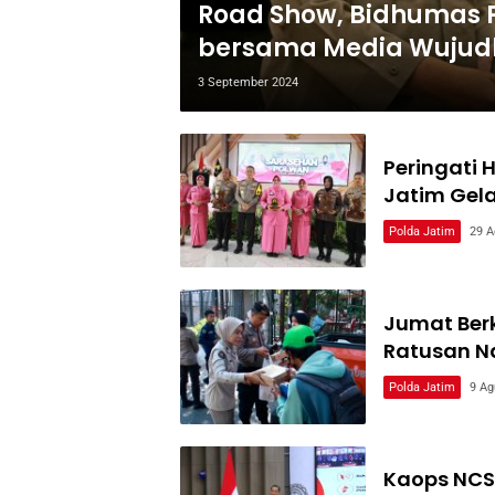
Road Show, Bidhumas P
bersama Media Wujud
3 September 2024
Peringati 
Jatim Gel
Polda Jatim
29 A
Jumat Ber
Ratusan Na
Polda Jatim
9 Ag
Kaops NCS 