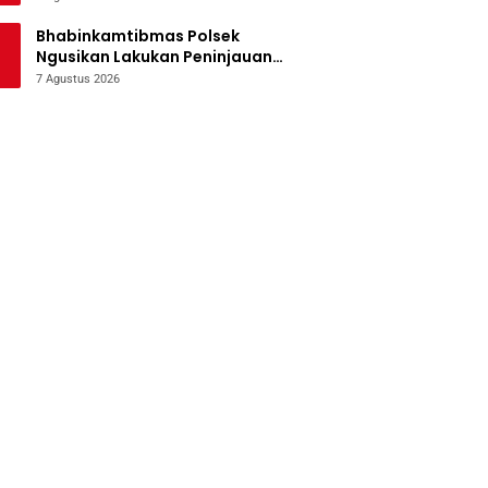
Bencana
Bhabinkamtibmas Polsek
Ngusikan Lakukan Peninjauan
Tanaman Jagung Dalam Rangka
7 Agustus 2026
Mendukung Ketahanan Pangan