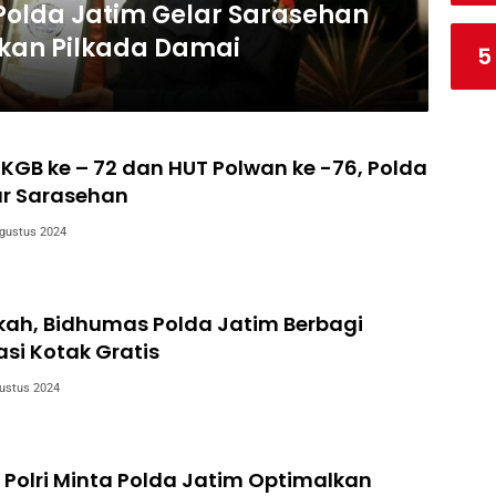
olda Jatim Gelar Sarasehan
kan Pilkada Damai
5
HKGB ke – 72 dan HUT Polwan ke -76, Polda
ar Sarasehan
gustus 2024
kah, Bidhumas Polda Jatim Berbagi
si Kotak Gratis
ustus 2024
Polri Minta Polda Jatim Optimalkan