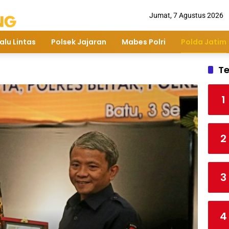
Jumat, 7 Agustus 2026
alu Lintas
Polsek Jajaran
Mabes Polri
Polda Jatim
Te
1
2
3
4