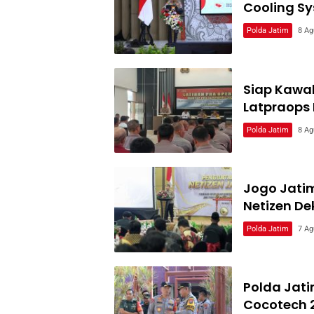
Cooling Sy
Polda Jatim
8 Ag
Siap Kawal
Latpraops
Polda Jatim
8 Ag
Jogo Jati
Netizen De
Polda Jatim
7 Ag
Polda Jat
Cocotech 