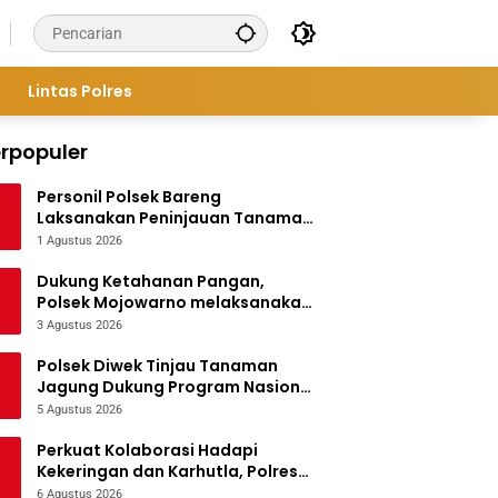
Lintas Polres
rpopuler
Personil Polsek Bareng
Laksanakan Peninjauan Tanaman
Jagung Dukung Program
1 Agustus 2026
Ketahanan Pangan
Dukung Ketahanan Pangan,
Polsek Mojowarno melaksanakan
Pengecekan Tanaman Jagung
3 Agustus 2026
Polsek Diwek Tinjau Tanaman
Jagung Dukung Program Nasional
Asta Cita
5 Agustus 2026
Perkuat Kolaborasi Hadapi
Kekeringan dan Karhutla, Polres
Jombang Gelar Apel Siaga
6 Agustus 2026