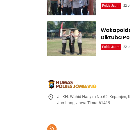
Polda Jatim
22 J
Wakapolda
Diktuba Po
Polda Jatim
22 J
Jl. KH. Wahid Hasyim No.62, Kepanjen,
Jombang, Jawa Timur 61419