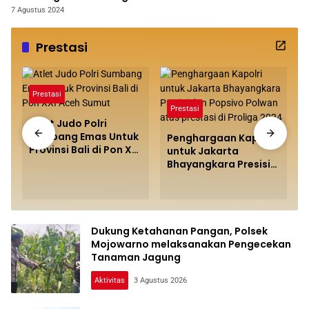
Jatiluhur Kab. Purwakarta
7 Agustus 2024
Prestasi
Prestasi
Prestasi
Atlet Judo Polri
Sumbang Emas Untuk
Penghargaan Kapolri
Provinsi Bali di Pon XXI
untuk Jakarta
Aceh Sumut
Bhayangkara Presisi
dan Popsivo Polwan
atas prestasi di
i
Proliga 2024
Dukung Ketahanan Pangan, Polsek
Mojowarno melaksanakan Pengecekan
Tanaman Jagung
Aktivitas
3 Agustus 2026