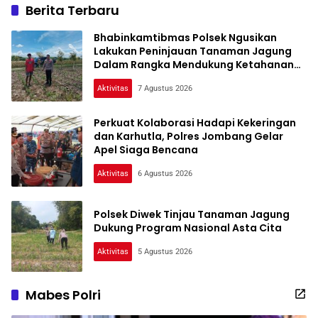
Berita Terbaru
Bhabinkamtibmas Polsek Ngusikan
Lakukan Peninjauan Tanaman Jagung
Dalam Rangka Mendukung Ketahanan
Pangan
Aktivitas
7 Agustus 2026
Perkuat Kolaborasi Hadapi Kekeringan
dan Karhutla, Polres Jombang Gelar
Apel Siaga Bencana
Aktivitas
6 Agustus 2026
Polsek Diwek Tinjau Tanaman Jagung
Dukung Program Nasional Asta Cita
Aktivitas
5 Agustus 2026
Humas
Polres
Mabes Polri
Jombang