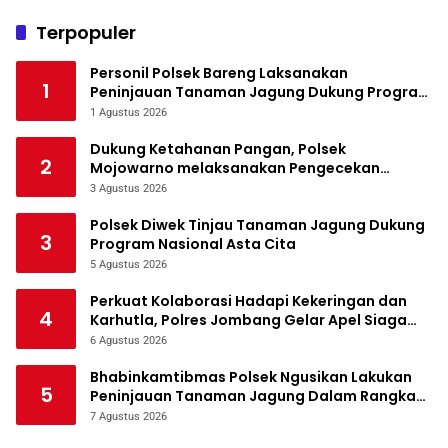
Terpopuler
Personil Polsek Bareng Laksanakan
1
Peninjauan Tanaman Jagung Dukung Program
Ketahanan Pangan
1 Agustus 2026
Dukung Ketahanan Pangan, Polsek
2
Mojowarno melaksanakan Pengecekan
Tanaman Jagung
3 Agustus 2026
Polsek Diwek Tinjau Tanaman Jagung Dukung
3
Program Nasional Asta Cita
5 Agustus 2026
Perkuat Kolaborasi Hadapi Kekeringan dan
4
Karhutla, Polres Jombang Gelar Apel Siaga
Bencana
6 Agustus 2026
Bhabinkamtibmas Polsek Ngusikan Lakukan
5
Peninjauan Tanaman Jagung Dalam Rangka
Mendukung Ketahanan Pangan
7 Agustus 2026