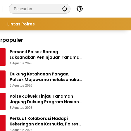
Lintas Polres
rpopuler
Personil Polsek Bareng
Laksanakan Peninjauan Tanaman
Jagung Dukung Program
1 Agustus 2026
Ketahanan Pangan
Dukung Ketahanan Pangan,
Polsek Mojowarno melaksanakan
Pengecekan Tanaman Jagung
3 Agustus 2026
Polsek Diwek Tinjau Tanaman
Jagung Dukung Program Nasional
Asta Cita
5 Agustus 2026
Perkuat Kolaborasi Hadapi
Kekeringan dan Karhutla, Polres
Jombang Gelar Apel Siaga
6 Agustus 2026