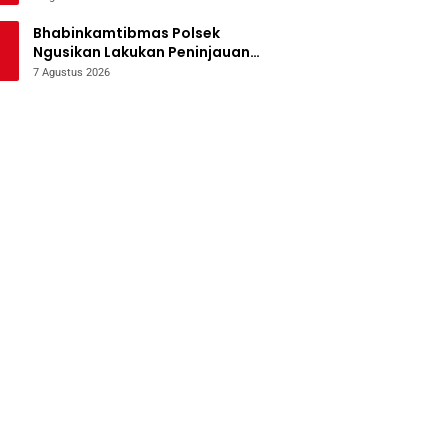
Bencana
Bhabinkamtibmas Polsek
Ngusikan Lakukan Peninjauan
Tanaman Jagung Dalam Rangka
7 Agustus 2026
Mendukung Ketahanan Pangan