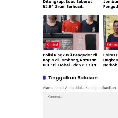
Ditangkap, Sabu Seberat
Jomban
52,94 Gram Berhasil
Penged
Diamankan
Barang
Kriminal
Krimina
Polisi Ringkus 3 Pengedar Pil
Polres 
Koplo di Jombang, Ratusan
Ungkap
Butir Pil Dobel L dan Y Disita
Narkob
dan Bar
Diama
Tinggalkan Balasan
Alamat email Anda tidak akan dipublikasikan.