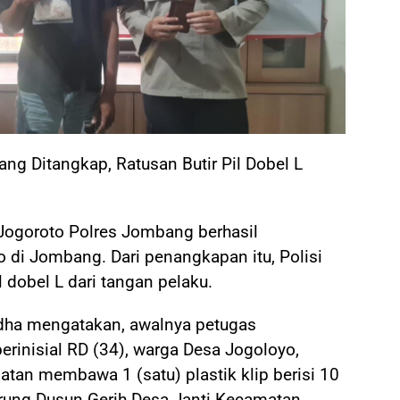
ng Ditangkap, Ratusan Butir Pil Dobel L
Jogoroto Polres Jombang berhasil
di Jombang. Dari penangkapan itu, Polisi
l dobel L dari tangan pelaku.
dha mengatakan, awalnya petugas
rinisial RD (34), warga Desa Jogoloyo,
an membawa 1 (satu) plastik klip berisi 10
arung Dusun Gerih Desa Janti Kecamatan