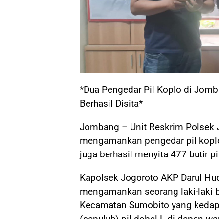
*Dua Pengedar Pil Koplo di Jomba
Berhasil Disita*
Jombang – Unit Reskrim Polsek 
mengamankan pengedar pil koplo 
juga berhasil menyita 477 butir pi
Kapolsek Jogoroto AKP Darul Hu
mengamankan seorang laki-laki be
Kecamatan Sumobito yang kedapat
(sepuluh) pil dobel L di depan w