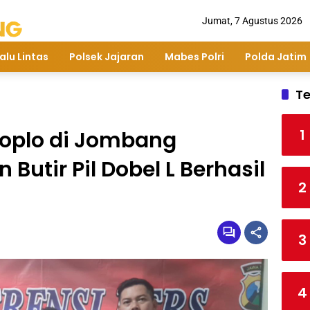
Jumat, 7 Agustus 2026
alu Lintas
Polsek Jajaran
Mabes Polri
Polda Jatim
Te
1
Koplo di Jombang
Butir Pil Dobel L Berhasil
2
3
4