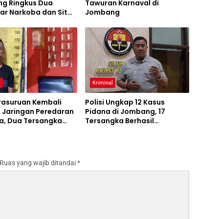
g Ringkus Dua
Tawuran Karnaval di
ar Narkoba dan Sita
Jombang
 bukti Sabu
l
Kriminal
Pasuruan Kembali
Polisi Ungkap 12 Kasus
 Jaringan Peredaran
Pidana di Jombang, 17
a, Dua Tersangka
Tersangka Berhasil
ang Bukti
Ditangkap
nkan
Ruas yang wajib ditandai
*