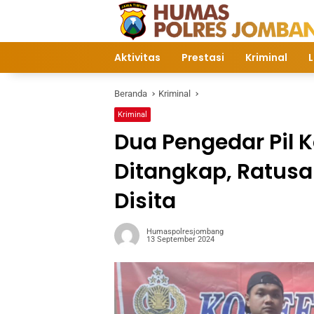
Langsung
ke
konten
Aktivitas
Prestasi
Kriminal
L
Beranda
Kriminal
Kriminal
Dua Pengedar Pil 
Ditangkap, Ratusan 
Disita
Humaspolresjombang
13 September 2024