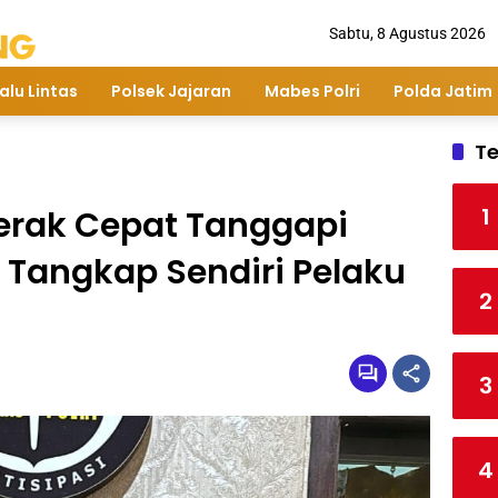
Sabtu, 8 Agustus 2026
alu Lintas
Polsek Jajaran
Mabes Polri
Polda Jatim
Te
1
erak Cepat Tanggapi
a Tangkap Sendiri Pelaku
2
3
4