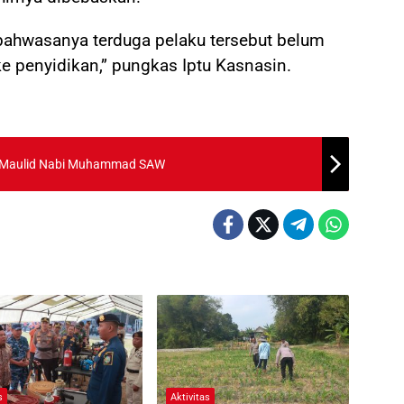
bahwasanya terduga pelaku tersebut belum
e penyidikan,” pungkas Iptu Kasnasin.
n Maulid Nabi Muhammad SAW
s
Aktivitas