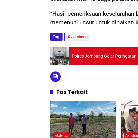
“Hasil pemeriksaan keseluruhan 
memenuhi unsur untuk dinaikan k
Tag:
Jombang
Polres Jombang Gelar Peringata
Pos Terkait
Aktivitas
Aktivita