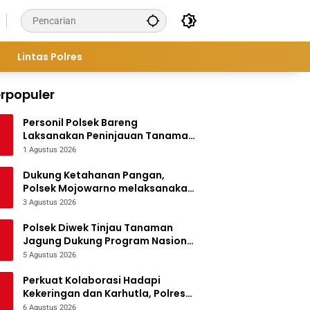
Lintas Polres
rpopuler
Personil Polsek Bareng
Laksanakan Peninjauan Tanaman
Jagung Dukung Program
1 Agustus 2026
Ketahanan Pangan
Dukung Ketahanan Pangan,
Polsek Mojowarno melaksanakan
Pengecekan Tanaman Jagung
3 Agustus 2026
Polsek Diwek Tinjau Tanaman
Jagung Dukung Program Nasional
Asta Cita
5 Agustus 2026
Perkuat Kolaborasi Hadapi
Kekeringan dan Karhutla, Polres
Jombang Gelar Apel Siaga
6 Agustus 2026