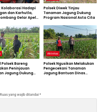
t Kolaborasi Hadapi
Polsek Diwek Tinjau
gan dan Karhutla,
Tanaman Jagung Dukung
 Jombang Gelar Apel
Program Nasional Asta Cita
Bencana
s
Aktivitas
l Polsek Bareng
Polsek Ngusikan Melakukan
akan Peninjauan
Pengecekani Tanaman
n Jagung Dukung
Jagung Bantuan Dinas
m Ketahanan Pangan
Pertanian melalui Polres
Jombang
Ruas yang wajib ditandai
*