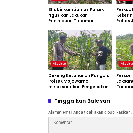
Bhabinkamtibmas Polsek
Perkua
Ngusikan Lakukan
Kekerin
Peninjauan Tanaman
Polres
Jagung Dalam Rangka
Siaga 
Mendukung Ketahanan
Pangan
Aktivitas
Aktivita
Dukung Ketahanan Pangan,
Personi
Polsek Mojowarno
Laksan
melaksanakan Pengecekan
Tanama
Tanaman Jagung
Progra
Tinggalkan Balasan
Alamat email Anda tidak akan dipublikasikan.