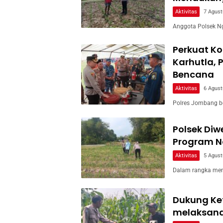
Aktivitas
7 Agust
Anggota Polsek Ng
Perkuat Ko
Karhutla, 
Bencana
Aktivitas
6 Agust
Polres Jombang b
Polsek Di
Program Na
Aktivitas
5 Agust
Dalam rangka men
Dukung Ke
melaksan