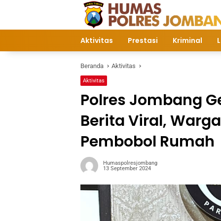
Langsung
ke
konten
Aktivitas
Prestasi
Kriminal
L
Beranda
Aktivitas
Aktivitas
Polres Jombang G
Berita Viral, Warg
Pembobol Rumah
Humaspolresjombang
13 September 2024