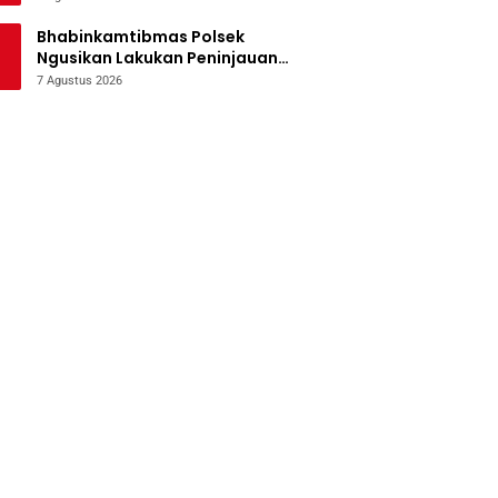
Bencana
Bhabinkamtibmas Polsek
Ngusikan Lakukan Peninjauan
Tanaman Jagung Dalam Rangka
7 Agustus 2026
Mendukung Ketahanan Pangan