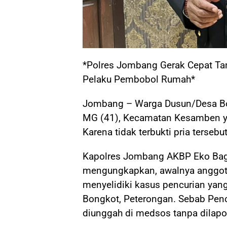
*Polres Jombang Gerak Cepat Tan
Pelaku Pembobol Rumah*
Jombang – Warga Dusun/Desa B
MG (41), Kecamatan Kesamben yan
Karena tidak terbukti pria tersebu
Kapolres Jombang AKBP Eko Bagu
mengungkapkan, awalnya anggota
menyelidiki kasus pencurian yan
Bongkot, Peterongan. Sebab Pencu
diunggah di medsos tanpa dilapor