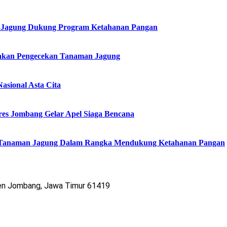
n Jagung Dukung Program Ketahanan Pangan
akan Pengecekan Tanaman Jagung
sional Asta Cita
res Jombang Gelar Apel Siaga Bencana
n Tanaman Jagung Dalam Rangka Mendukung Ketahanan Pangan
ten Jombang, Jawa Timur 61419