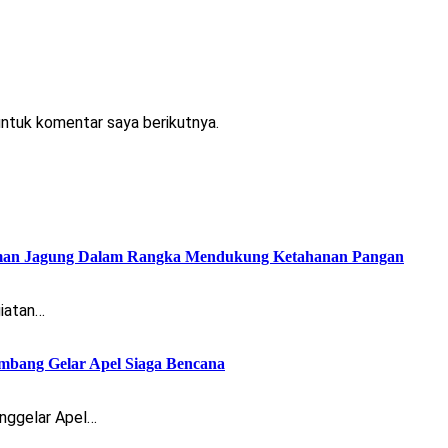
untuk komentar saya berikutnya.
aman Jagung Dalam Rangka Mendukung Ketahanan Pangan
giatan…
ombang Gelar Apel Siaga Bencana
nggelar Apel…