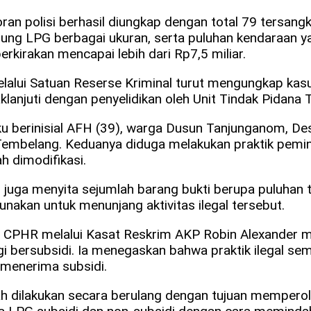
an polisi berhasil diungkap dengan total 79 tersangk
tabung LPG berbagai ukuran, serta puluhan kendaraan ya
rkirakan mencapai lebih dari Rp7,5 miliar.
alui Satuan Reserse Kriminal turut mengungkap kasu
anjuti dengan penyelidikan oleh Unit Tindak Pidana Te
ku berinisial AFH (39), warga Dusun Tanjunganom, De
mbelang. Keduanya diduga melakukan praktik pemind
h dimodifikasi.
juga menyita sejumlah barang bukti berupa puluhan t
nakan untuk menunjang aktivitas ilegal tersebut.
K., CPHR melalui Kasat Reskrim AKP Robin Alexander
i bersubsidi. Ia menegaskan bahwa praktik ilegal sem
menerima subsidi.
lah dilakukan secara berulang dengan tujuan mempero