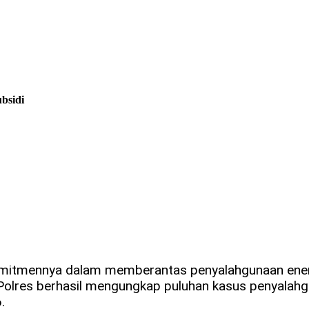
bsidi
mitmennya dalam memberantas penyalahgunaan energi
 Polres berhasil mengungkap puluhan kasus penyala
.