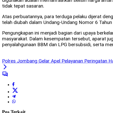
digunakan adalah memanfaatkan selisih harga antara
tidak tepat sasaran.
Atas perbuatannya, para terduga pelaku dijerat 
telah diubah dalam Undang-Undang Nomor 6 Tahun 2
Pengungkapan ini menjadi bagian dari upaya berkelan
masyarakat. Dalam kesempatan tersebut, aparat ju
penyalahgunaan BBM dan LPG bersubsidi, serta mem
Polres Jombang Gelar Apel Pelayanan Peringatan Har
Pos Terkait