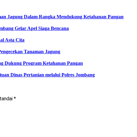
aman Jagung Dalam Rangka Mendukung Ketahanan Pangan
ombang Gelar Apel Siaga Bencana
l Asta Cita
Pengecekan Tanaman Jagung
ung Dukung Program Ketahanan Pangan
an Dinas Pertanian melalui Polres Jombang
itandai
*