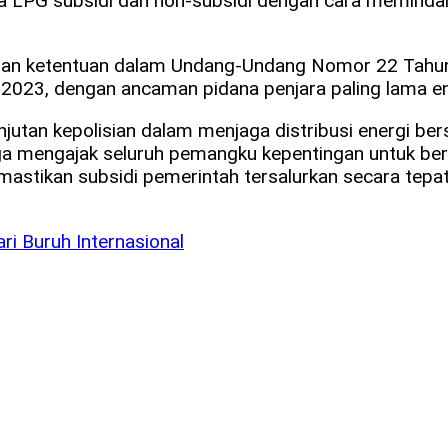
 LPG subsidi dan non-subsidi dengan cara memindahka
dengan ketentuan dalam Undang-Undang Nomor 22 Tah
023, dengan ancaman pidana penjara paling lama en
jutan kepolisian dalam menjaga distribusi energi ber
ga mengajak seluruh pemangku kepentingan untuk be
astikan subsidi pemerintah tersalurkan secara tepa
i Buruh Internasional