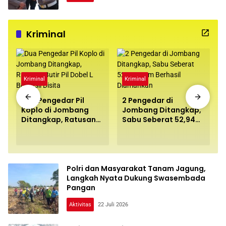
Kriminal
Kriminal
Kriminal
Dua Pengedar Pil
2 Pengedar di
Koplo di Jombang
Jombang Ditangkap,
Ditangkap, Ratusan
Sabu Seberat 52,94
Butir Pil Dobel L
Gram Berhasil
Berhasil Disita
Diamankan
Polri dan Masyarakat Tanam Jagung,
Langkah Nyata Dukung Swasembada
Pangan
Aktivitas
22 Juli 2026