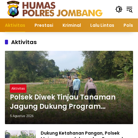
Langsung
ke
konten
Aktivitas
Prestasi
Kriminal
Lalu Lintas
Polsek
Aktivitas
Aktivitas
Polsek Diwek Tinjau Tanaman
Jagung Dukung Program
Nasional Asta Cita
5 Agustus 2026
Dukung Ketahanan Pangan, Polsek