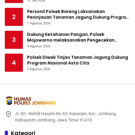
melalui Polres Jombang
31 Juli 2026
Personil Polsek Bareng Laksanakan
2
Peninjauan Tanaman Jagung Dukung Program
Ketahanan Pangan
1 Agustus 2026
Dukung Ketahanan Pangan, Polsek
3
Mojowarno melaksanakan Pengecekan
Tanaman Jagung
3 Agustus 2026
Polsek Diwek Tinjau Tanaman Jagung Dukung
4
Program Nasional Asta Cita
5 Agustus 2026
Jl. KH. Wahid Hasyim No.62, Kepanjen, Kec. Jombang,
Kabupaten Jombang, Jawa Timur 61419
Kategori