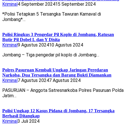
Kriminal
4 September 2024
15 September 2024
*Polisi Tetapkan 5 Tersangka Tawuran Karnaval di
Jombang*…
Polisi Ringkus 3 Pengedar Pil Koplo di Jombang, Ratusan
Butir Pil Dobel L dan Y Disita
Kriminal
9 Agustus 2024
10 Agustus 2024
Jombang – Tiga pengedar pil koplo di Jombang…
Polres Pasuruan Kembali Ungkap Jaringan Peredaran
Narkoba, Dua Tersangka dan Barang Bukti Diamankan
Kriminal
7 Agustus 2024
7 Agustus 2024
PASURUAN – Anggota Satresnarkoba Polres Pasuruan Polda
Jatim…
Polisi Ungkap 12 Kasus Pidana di Jombang, 17 Tersangka
Berhasil Ditangkap
Kriminal
3 Juli 2024