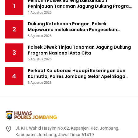
Personil Polsek Bareng Laksanakan
1
Peninjauan Tanaman Jagung Dukung Program
Ketahanan Pangan
1 Agustus 2026
Dukung Ketahanan Pangan, Polsek
2
Mojowarno melaksanakan Pengecekan
Tanaman Jagung
3 Agustus 2026
Polsek Diwek Tinjau Tanaman Jagung Dukung
3
Program Nasional Asta Cita
5 Agustus 2026
Perkuat Kolaborasi Hadapi Kekeringan dan
4
Karhutla, Polres Jombang Gelar Apel Siaga
Bencana
6 Agustus 2026
Jl. KH. Wahid Hasyim No.62, Kepanjen, Kec. Jombang,
Kabupaten Jombang, Jawa Timur 61419