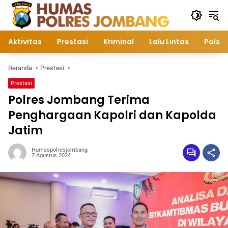
Langsung
ke
konten
Aktivitas
Prestasi
Kriminal
Lalu Lintas
Polsek
Beranda
Prestasi
Prestasi
Polres Jombang Terima
Penghargaan Kapolri dan Kapolda
Jatim
Humaspolresjombang
7 Agustus 2024