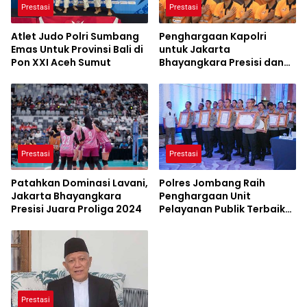
Prestasi
Prestasi
Atlet Judo Polri Sumbang
Penghargaan Kapolri
Emas Untuk Provinsi Bali di
untuk Jakarta
Pon XXI Aceh Sumut
Bhayangkara Presisi dan
Popsivo Polwan atas
prestasi di Proliga 2024
Prestasi
Prestasi
Patahkan Dominasi Lavani,
Polres Jombang Raih
Jakarta Bhayangkara
Penghargaan Unit
Presisi Juara Proliga 2024
Pelayanan Publik Terbaik
dari KemenPAN-RB
Prestasi