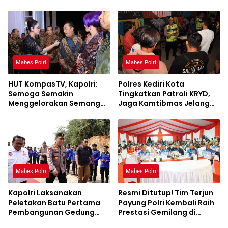
Mabes Polri
Mabes Polri
HUT KompasTV, Kapolri:
Polres Kediri Kota
Semoga Semakin
Tingkatkan Patroli KRYD,
Menggelorakan Semangat
Jaga Kamtibmas Jelang
Persatuan
Pilkada Serentak
Mabes Polri
Mabes Polri
Kapolri Laksanakan
Resmi Ditutup! Tim Terjun
Peletakan Batu Pertama
Payung Polri Kembali Raih
Pembangunan Gedung
Prestasi Gemilang di
Pusdiklat SPSI di Kawasan
Internasional Skydiving