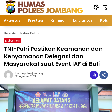
Langsung
ke
konten
Aktivitas
Prestasi
Kriminal
Lalu Lintas
Polsek
Beranda
Mabes Polri
Mabes Polri
TNI-Polri Pastikan Keamanan dan
Kenyamanan Delegasi dan
Masyarakat saat Event IAF di Bali
Humaspolresjombang
30 Agustus 2024