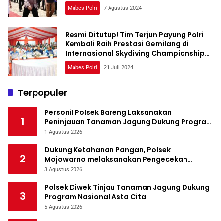
Purwakarta
Mabes Polri
7 Agustus 2024
Resmi Ditutup! Tim Terjun Payung Polri
Kembali Raih Prestasi Gemilang di
Internasional Skydiving Championship
Kapolri Cup 2024
Mabes Polri
21 Juli 2024
Terpopuler
Personil Polsek Bareng Laksanakan
1
Peninjauan Tanaman Jagung Dukung Program
Ketahanan Pangan
1 Agustus 2026
Dukung Ketahanan Pangan, Polsek
2
Mojowarno melaksanakan Pengecekan
Tanaman Jagung
3 Agustus 2026
Polsek Diwek Tinjau Tanaman Jagung Dukung
3
Program Nasional Asta Cita
5 Agustus 2026