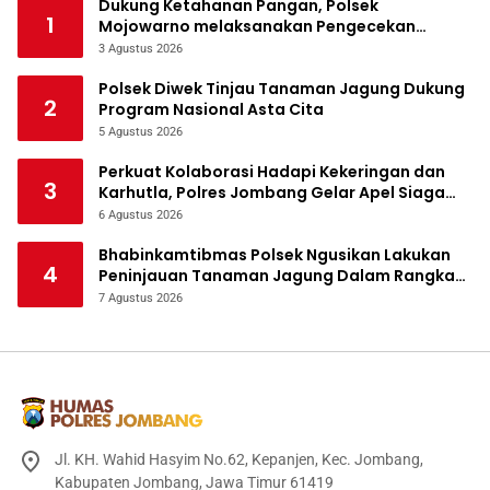
Dukung Ketahanan Pangan, Polsek
1
Mojowarno melaksanakan Pengecekan
Tanaman Jagung
3 Agustus 2026
Polsek Diwek Tinjau Tanaman Jagung Dukung
2
Program Nasional Asta Cita
5 Agustus 2026
Perkuat Kolaborasi Hadapi Kekeringan dan
3
Karhutla, Polres Jombang Gelar Apel Siaga
Bencana
6 Agustus 2026
Bhabinkamtibmas Polsek Ngusikan Lakukan
4
Peninjauan Tanaman Jagung Dalam Rangka
Mendukung Ketahanan Pangan
7 Agustus 2026
Jl. KH. Wahid Hasyim No.62, Kepanjen, Kec. Jombang,
Kabupaten Jombang, Jawa Timur 61419