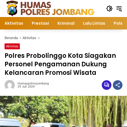
Langsung
ke
konten
Aktivitas
Prestasi
Kriminal
Lalu Lintas
Polsek
Beranda
Aktivitas
Aktivitas
Polres Probolinggo Kota Siagakan
Personel Pengamanan Dukung
Kelancaran Promosi Wisata
Humaspolresjombang
29 Juli 2024