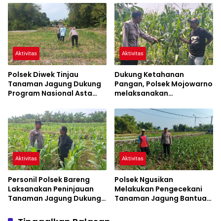
Mendukung Ketahanan
Pangan
Aktivitas
Aktivitas
Polsek Diwek Tinjau
Dukung Ketahanan
Tanaman Jagung Dukung
Pangan, Polsek Mojowarno
Program Nasional Asta
melaksanakan
Cita
Pengecekan Tanaman
Jagung
Aktivitas
Aktivitas
Personil Polsek Bareng
Polsek Ngusikan
Laksanakan Peninjauan
Melakukan Pengecekani
Tanaman Jagung Dukung
Tanaman Jagung Bantuan
Program Ketahanan
Dinas Pertanian melalui
Pangan
Polres Jombang