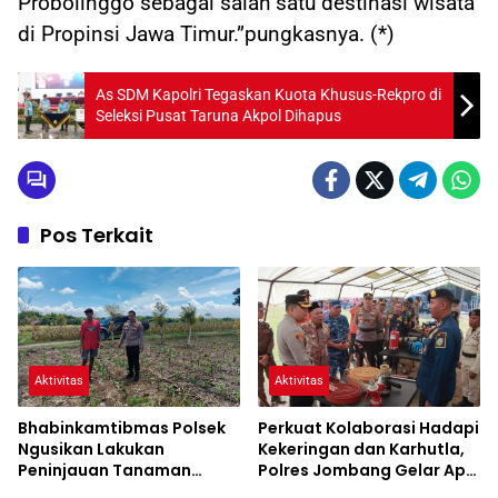
Probolinggo sebagai salah satu destinasi wisata
di Propinsi Jawa Timur.”pungkasnya. (*)
As SDM Kapolri Tegaskan Kuota Khusus-Rekpro di
Seleksi Pusat Taruna Akpol Dihapus
Pos Terkait
Aktivitas
Aktivitas
Bhabinkamtibmas Polsek
Perkuat Kolaborasi Hadapi
Ngusikan Lakukan
Kekeringan dan Karhutla,
Peninjauan Tanaman
Polres Jombang Gelar Apel
Jagung Dalam Rangka
Siaga Bencana