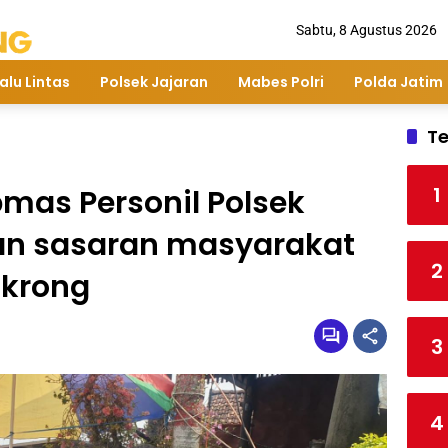
Sabtu, 8 Agustus 2026
alu Lintas
Polsek Jajaran
Mabes Polri
Polda Jatim
Te
1
bmas Personil Polsek
n sasaran masyarakat
2
gkrong
3
4