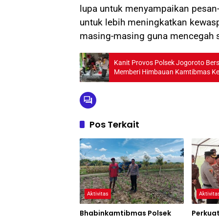
lupa untuk menyampaikan pesan
untuk lebih meningkatkan kewas
masing-masing guna mencegah 
Kanit Provos Polsek Jogoroto Ber
Memberi Himbauan Kamtibmas K
Pos Terkait
Aktivitas
Aktivita
Bhabinkamtibmas Polsek
Perkua