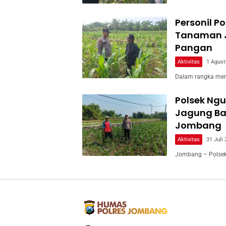
Personil P
Tanaman 
Pangan
Aktivitas
1 Agust
Dalam rangka men
Polsek Ng
Jagung Ban
Jombang
Aktivitas
31 Juli
Jombang – Polsek