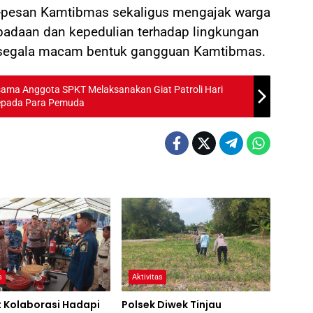
-pesan Kamtibmas sekaligus mengajak warga
padaan dan kepedulian terhadap lingkungan
segala macam bentuk gangguan Kamtibmas.
sama Anggota SPKT Melaksanakan Giat Patroli Hari
epada Para Pemuda
s
Aktivitas
t Kolaborasi Hadapi
Polsek Diwek Tinjau