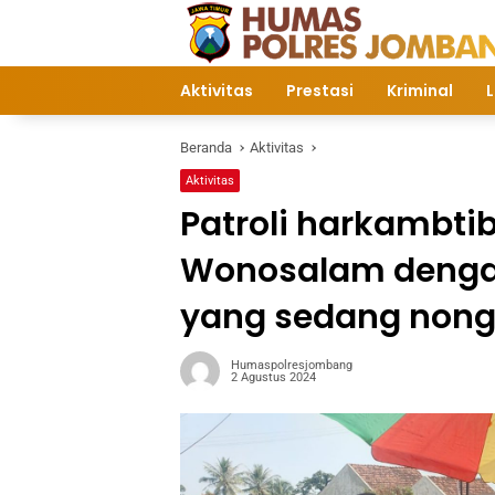
Langsung
ke
konten
Aktivitas
Prestasi
Kriminal
L
Beranda
Aktivitas
Aktivitas
Patroli harkambti
Wonosalam denga
yang sedang non
Humaspolresjombang
2 Agustus 2024