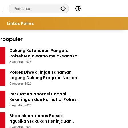
Lintas Polres
rpopuler
Dukung Ketahanan Pangan,
Polsek Mojowarno melaksanakan
Pengecekan Tanaman Jagung
3 Agustus 2026
Polsek Diwek Tinjau Tanaman
Jagung Dukung Program Nasional
Asta Cita
5 Agustus 2026
Perkuat Kolaborasi Hadapi
Kekeringan dan Karhutla, Polres
Jombang Gelar Apel Siaga
6 Agustus 2026
Bencana
Bhabinkamtibmas Polsek
Ngusikan Lakukan Peninjauan
Tanaman Jagung Dalam Rangka
7 Agustus 2026