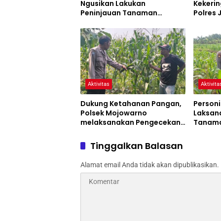
Ngusikan Lakukan
Kekerin
Peninjauan Tanaman
Polres
Jagung Dalam Rangka
Siaga 
Mendukung Ketahanan
Pangan
Aktivitas
Aktivita
Dukung Ketahanan Pangan,
Personi
Polsek Mojowarno
Laksan
melaksanakan Pengecekan
Tanama
Tanaman Jagung
Progra
Tinggalkan Balasan
Alamat email Anda tidak akan dipublikasikan.