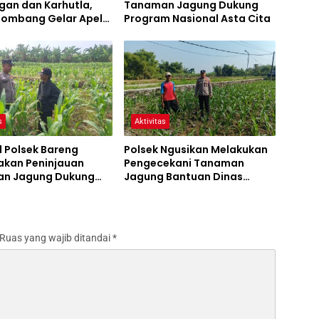
gan dan Karhutla,
Tanaman Jagung Dukung
 Jombang Gelar Apel
Program Nasional Asta Cita
Bencana
s
Aktivitas
l Polsek Bareng
Polsek Ngusikan Melakukan
akan Peninjauan
Pengecekani Tanaman
n Jagung Dukung
Jagung Bantuan Dinas
m Ketahanan Pangan
Pertanian melalui Polres
Jombang
Ruas yang wajib ditandai
*