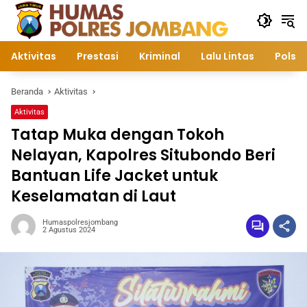
Langsung
ke
konten
Aktivitas
Prestasi
Kriminal
Lalu Lintas
Polsek
Beranda
Aktivitas
Aktivitas
Tatap Muka dengan Tokoh
Nelayan, Kapolres Situbondo Beri
Bantuan Life Jacket untuk
Keselamatan di Laut
Humaspolresjombang
2 Agustus 2024