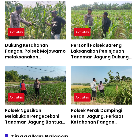
Aktivitas
Aktivitas
Dukung Ketahanan
Personil Polsek Bareng
Pangan, Polsek Mojowarno
Laksanakan Peninjauan
melaksanakan
Tanaman Jagung Dukung
Pengecekan Tanaman
Program Ketahanan
Jagung
Pangan
Aktivitas
Aktivitas
Polsek Ngusikan
Polsek Perak Dampingi
Melakukan Pengecekani
Petani Jagung, Perkuat
Tanaman Jagung Bantuan
Ketahanan Pangan
Dinas Pertanian melalui
Nasional
Polres Jombang
Tinggalkan Balasan