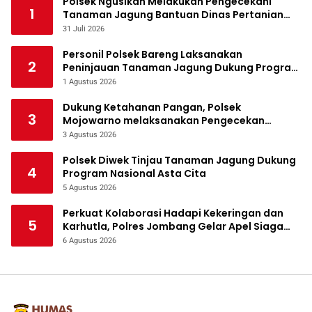
Polsek Ngusikan Melakukan Pengecekani
1
Tanaman Jagung Bantuan Dinas Pertanian
melalui Polres Jombang
31 Juli 2026
Personil Polsek Bareng Laksanakan
2
Peninjauan Tanaman Jagung Dukung Program
Ketahanan Pangan
1 Agustus 2026
Dukung Ketahanan Pangan, Polsek
3
Mojowarno melaksanakan Pengecekan
Tanaman Jagung
3 Agustus 2026
Polsek Diwek Tinjau Tanaman Jagung Dukung
4
Program Nasional Asta Cita
5 Agustus 2026
Perkuat Kolaborasi Hadapi Kekeringan dan
5
Karhutla, Polres Jombang Gelar Apel Siaga
Bencana
6 Agustus 2026