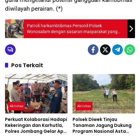
diwilayah perairan. (*)
Patroli harkambtibmas Personil Polsek
Wonosalam dengan sasaran masyarakat yang
sedang nongkrong
Pos Terkait
Aktivitas
Aktivitas
Perkuat Kolaborasi Hadapi
Polsek Diwek Tinjau
Kekeringan dan Karhutla,
Tanaman Jagung Dukung
Polres Jombang Gelar Apel
Program Nasional Asta
Siaga Bencana
Cita