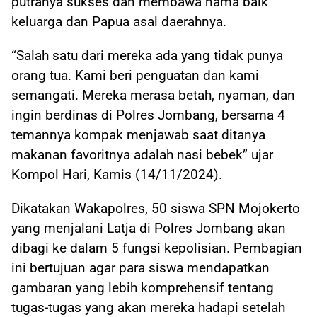
putranya sukses dan membawa nama baik
keluarga dan Papua asal daerahnya.
“Salah satu dari mereka ada yang tidak punya
orang tua. Kami beri penguatan dan kami
semangati. Mereka merasa betah, nyaman, dan
ingin berdinas di Polres Jombang, bersama 4
temannya kompak menjawab saat ditanya
makanan favoritnya adalah nasi bebek” ujar
Kompol Hari, Kamis (14/11/2024).
Dikatakan Wakapolres, 50 siswa SPN Mojokerto
yang menjalani Latja di Polres Jombang akan
dibagi ke dalam 5 fungsi kepolisian. Pembagian
ini bertujuan agar para siswa mendapatkan
gambaran yang lebih komprehensif tentang
tugas-tugas yang akan mereka hadapi setelah