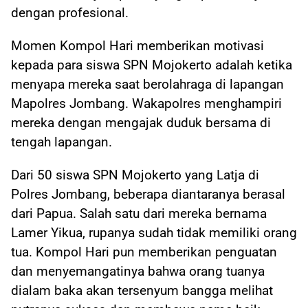
dengan profesional.
Momen Kompol Hari memberikan motivasi
kepada para siswa SPN Mojokerto adalah ketika
menyapa mereka saat berolahraga di lapangan
Mapolres Jombang. Wakapolres menghampiri
mereka dengan mengajak duduk bersama di
tengah lapangan.
Dari 50 siswa SPN Mojokerto yang Latja di
Polres Jombang, beberapa diantaranya berasal
dari Papua. Salah satu dari mereka bernama
Lamer Yikua, rupanya sudah tidak memiliki orang
tua. Kompol Hari pun memberikan penguatan
dan menyemangatinya bahwa orang tuanya
dialam baka akan tersenyum bangga melihat