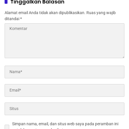
Tinggalkan Balasan
Alamat email Anda tidak akan dipublikasikan.
Ruas yang wajib
ditandai
*
Simpan nama, email, dan situs web saya pada peramban ini