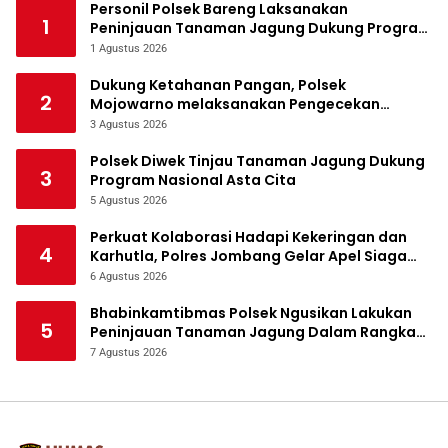
Personil Polsek Bareng Laksanakan
1
Peninjauan Tanaman Jagung Dukung Program
Ketahanan Pangan
1 Agustus 2026
Dukung Ketahanan Pangan, Polsek
2
Mojowarno melaksanakan Pengecekan
Tanaman Jagung
3 Agustus 2026
Polsek Diwek Tinjau Tanaman Jagung Dukung
3
Program Nasional Asta Cita
5 Agustus 2026
Perkuat Kolaborasi Hadapi Kekeringan dan
4
Karhutla, Polres Jombang Gelar Apel Siaga
Bencana
6 Agustus 2026
Bhabinkamtibmas Polsek Ngusikan Lakukan
5
Peninjauan Tanaman Jagung Dalam Rangka
Mendukung Ketahanan Pangan
7 Agustus 2026