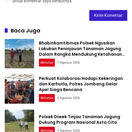
untuk komentar saya berikutnya.
Baca Juga
Bhabinkamtibmas Polsek Ngusikan
Lakukan Peninjauan Tanaman Jagung
Dalam Rangka Mendukung Ketahanan
Pangan
Aktivitas
7 Agustus 2026
Perkuat Kolaborasi Hadapi Kekeringan
dan Karhutla, Polres Jombang Gelar
Apel Siaga Bencana
Aktivitas
6 Agustus 2026
Polsek Diwek Tinjau Tanaman Jagung
Dukung Program Nasional Asta Cita
Aktivitas
5 Agustus 2026