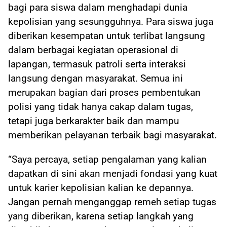
bagi para siswa dalam menghadapi dunia
kepolisian yang sesungguhnya. Para siswa juga
diberikan kesempatan untuk terlibat langsung
dalam berbagai kegiatan operasional di
lapangan, termasuk patroli serta interaksi
langsung dengan masyarakat. Semua ini
merupakan bagian dari proses pembentukan
polisi yang tidak hanya cakap dalam tugas,
tetapi juga berkarakter baik dan mampu
memberikan pelayanan terbaik bagi masyarakat.
“Saya percaya, setiap pengalaman yang kalian
dapatkan di sini akan menjadi fondasi yang kuat
untuk karier kepolisian kalian ke depannya.
Jangan pernah menganggap remeh setiap tugas
yang diberikan, karena setiap langkah yang