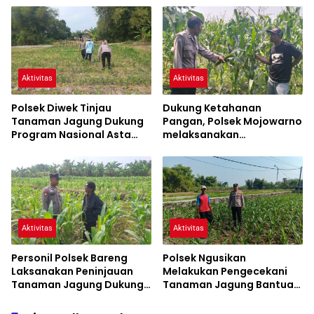
Mendukung Ketahanan
Pangan
Aktivitas
Aktivitas
Polsek Diwek Tinjau
Dukung Ketahanan
Tanaman Jagung Dukung
Pangan, Polsek Mojowarno
Program Nasional Asta
melaksanakan
Cita
Pengecekan Tanaman
Jagung
Aktivitas
Aktivitas
Personil Polsek Bareng
Polsek Ngusikan
Laksanakan Peninjauan
Melakukan Pengecekani
Tanaman Jagung Dukung
Tanaman Jagung Bantuan
Program Ketahanan
Dinas Pertanian melalui
Pangan
Polres Jombang