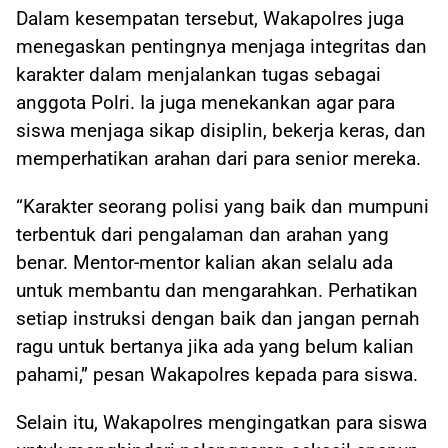
Dalam kesempatan tersebut, Wakapolres juga
menegaskan pentingnya menjaga integritas dan
karakter dalam menjalankan tugas sebagai
anggota Polri. Ia juga menekankan agar para
siswa menjaga sikap disiplin, bekerja keras, dan
memperhatikan arahan dari para senior mereka.
“Karakter seorang polisi yang baik dan mumpuni
terbentuk dari pengalaman dan arahan yang
benar. Mentor-mentor kalian akan selalu ada
untuk membantu dan mengarahkan. Perhatikan
setiap instruksi dengan baik dan jangan pernah
ragu untuk bertanya jika ada yang belum kalian
pahami,” pesan Wakapolres kepada para siswa.
Selain itu, Wakapolres mengingatkan para siswa