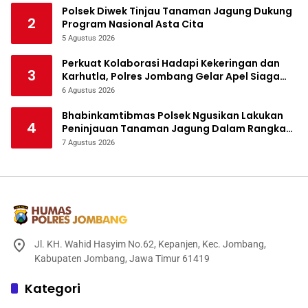
Polsek Diwek Tinjau Tanaman Jagung Dukung
2
Program Nasional Asta Cita
5 Agustus 2026
Perkuat Kolaborasi Hadapi Kekeringan dan
3
Karhutla, Polres Jombang Gelar Apel Siaga
Bencana
6 Agustus 2026
Bhabinkamtibmas Polsek Ngusikan Lakukan
4
Peninjauan Tanaman Jagung Dalam Rangka
Mendukung Ketahanan Pangan
7 Agustus 2026
Jl. KH. Wahid Hasyim No.62, Kepanjen, Kec. Jombang,
Kabupaten Jombang, Jawa Timur 61419
Kategori