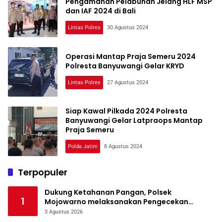
Pengamanan Pelabuhan Jelang HLF MSP
dan IAF 2024 di Bali
Lintas Polres
30 Agustus 2024
Operasi Mantap Praja Semeru 2024
Polresta Banyuwangi Gelar KRYD
Lintas Polres
27 Agustus 2024
Siap Kawal Pilkada 2024 Polresta
Banyuwangi Gelar Latpraops Mantap
Praja Semeru
Polda Jatim
8 Agustus 2024
Terpopuler
Dukung Ketahanan Pangan, Polsek
1
Mojowarno melaksanakan Pengecekan
Tanaman Jagung
3 Agustus 2026