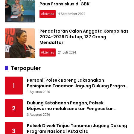
Paus Fransiskus di GBK
Aktivitas
4 September 2024
Pendaftaran Calon Anggota Kompolnas
2024-2029 Ditutup, 137 Orang
Mendaftar
Aktivitas
21 Juli 2024
Terpopuler
Personil Polsek Bareng Laksanakan
1
Peninjauan Tanaman Jagung Dukung Program
Ketahanan Pangan
1 Agustus 2026
Dukung Ketahanan Pangan, Polsek
2
Mojowarno melaksanakan Pengecekan
Tanaman Jagung
3 Agustus 2026
Polsek Diwek Tinjau Tanaman Jagung Dukung
3
Program Nasional Asta Cita