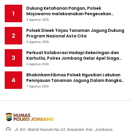
Dukung Ketahanan Pangan, Polsek
1
Mojowarno melaksanakan Pengecekan
Tanaman Jagung
3 Agustus 2026
Polsek Diwek Tinjau Tanaman Jagung Dukung
2
Program Nasional Asta Cita
5 Agustus 2026
Perkuat Kolaborasi Hadapi Kekeringan dan
3
Karhutla, Polres Jombang Gelar Apel Siaga
Bencana
6 Agustus 2026
Bhabinkamtibmas Polsek Ngusikan Lakukan
4
Peninjauan Tanaman Jagung Dalam Rangka
Mendukung Ketahanan Pangan
7 Agustus 2026
Jl. KH. Wahid Hasyim No.62, Kepanjen, Kec. Jombang,