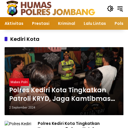
Langsung
ke
konten
Aktivitas
Prestasi
Kriminal
Lalu Lintas
Polsek
Kediri Kota
Mabes Polri
Polres Kediri Kota Tingkatkan
Patroli KRYD, Jaga Kamtibmas
Jelang Pilkada Serentak
2 September 2024
Polres Kediri Kota Tingkatkan