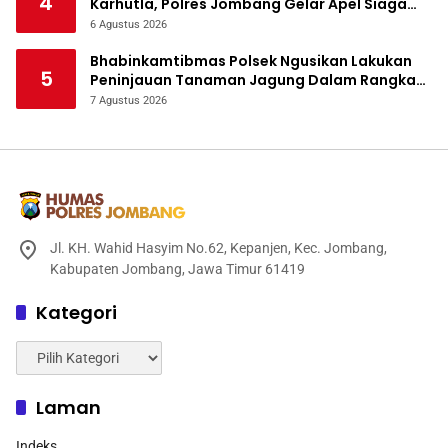
4
Karhutla, Polres Jombang Gelar Apel Siaga
Bencana
6 Agustus 2026
Bhabinkamtibmas Polsek Ngusikan Lakukan
5
Peninjauan Tanaman Jagung Dalam Rangka
Mendukung Ketahanan Pangan
7 Agustus 2026
Jl. KH. Wahid Hasyim No.62, Kepanjen, Kec. Jombang,
Kabupaten Jombang, Jawa Timur 61419
Kategori
Kategori
Laman
Indeks