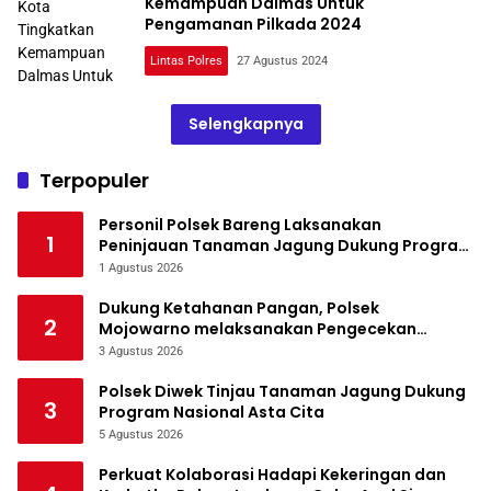
Kemampuan Dalmas Untuk
Pengamanan Pilkada 2024
Lintas Polres
27 Agustus 2024
Selengkapnya
Terpopuler
Personil Polsek Bareng Laksanakan
1
Peninjauan Tanaman Jagung Dukung Program
Ketahanan Pangan
1 Agustus 2026
Dukung Ketahanan Pangan, Polsek
2
Mojowarno melaksanakan Pengecekan
Tanaman Jagung
3 Agustus 2026
Polsek Diwek Tinjau Tanaman Jagung Dukung
3
Program Nasional Asta Cita
5 Agustus 2026
Perkuat Kolaborasi Hadapi Kekeringan dan