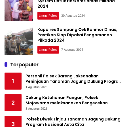
System Untuk Harkamtibmas Pilkada
2024
Lintas Polres
30 Agustus 2024
Kapolres Sampang Cek Ranmor Dinas,
Pastikan Siap Dipakai Pengamanan
Pilkada 2024
Lintas Polres
7 Agustus 2024
Terpopuler
Personil Polsek Bareng Laksanakan
1
Peninjauan Tanaman Jagung Dukung Program
Ketahanan Pangan
1 Agustus 2026
Dukung Ketahanan Pangan, Polsek
2
Mojowarno melaksanakan Pengecekan
Tanaman Jagung
3 Agustus 2026
Polsek Diwek Tinjau Tanaman Jagung Dukung
3
Program Nasional Asta Cita