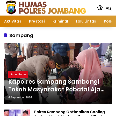
Langsung
ke
konten
Aktivitas
Prestasi
Kriminal
Lalu Lintas
Polsek
Sampang
Lintas Polres
Kapolres Sampang Sambangi
Tokoh Masyarakat Robatal Ajak
Wujudkan Pilkada 2024 Sejuk
4 September 2024
dan Damai
Polres Sampang Optimalkan Cooling