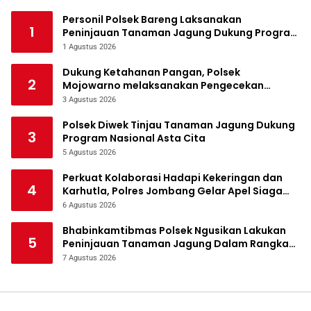
Personil Polsek Bareng Laksanakan
1
Peninjauan Tanaman Jagung Dukung Program
Ketahanan Pangan
1 Agustus 2026
Dukung Ketahanan Pangan, Polsek
2
Mojowarno melaksanakan Pengecekan
Tanaman Jagung
3 Agustus 2026
Polsek Diwek Tinjau Tanaman Jagung Dukung
3
Program Nasional Asta Cita
5 Agustus 2026
Perkuat Kolaborasi Hadapi Kekeringan dan
4
Karhutla, Polres Jombang Gelar Apel Siaga
Bencana
6 Agustus 2026
Bhabinkamtibmas Polsek Ngusikan Lakukan
5
Peninjauan Tanaman Jagung Dalam Rangka
Mendukung Ketahanan Pangan
7 Agustus 2026