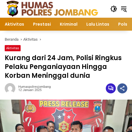
Langsung
ke
konten
Aktivitas
Prestasi
Kriminal
Lalu Lintas
Polsek
Beranda
Aktivitas
Aktivitas
Kurang dari 24 Jam, Polisi Ringkus
Pelaku Penganiayaan Hingga
Korban Meninggal dunia
Humaspolresjombang
12 Januari 2025