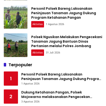
Personil Polsek Bareng Laksanakan
Peninjauan Tanaman Jagung Dukung
Program Ketahanan Pangan
Aktivitas
1 Agustus 2026
Polsek Ngusikan Melakukan Pengecekani
Tanaman Jagung Bantuan Dinas
Pertanian melalui Polres Jombang
Aktivitas
31 Juli 2026
Terpopuler
Personil Polsek Bareng Laksanakan
1
Peninjauan Tanaman Jagung Dukung Program
Ketahanan Pangan
1 Agustus 2026
Dukung Ketahanan Pangan, Polsek
2
Mojowarno melaksanakan Pengecekan
Tanaman Jagung
3 Agustus 2026