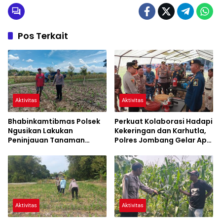
Pos Terkait
Aktivitas
Aktivitas
Bhabinkamtibmas Polsek
Perkuat Kolaborasi Hadapi
Ngusikan Lakukan
Kekeringan dan Karhutla,
Peninjauan Tanaman
Polres Jombang Gelar Apel
Jagung Dalam Rangka
Siaga Bencana
Mendukung Ketahanan
Pangan
Aktivitas
Aktivitas