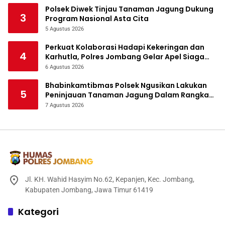
Polsek Diwek Tinjau Tanaman Jagung Dukung
3
Program Nasional Asta Cita
5 Agustus 2026
Perkuat Kolaborasi Hadapi Kekeringan dan
4
Karhutla, Polres Jombang Gelar Apel Siaga
Bencana
6 Agustus 2026
Bhabinkamtibmas Polsek Ngusikan Lakukan
5
Peninjauan Tanaman Jagung Dalam Rangka
Mendukung Ketahanan Pangan
7 Agustus 2026
Jl. KH. Wahid Hasyim No.62, Kepanjen, Kec. Jombang,
Kabupaten Jombang, Jawa Timur 61419
Kategori