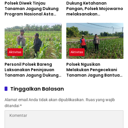
Polsek Diwek Tinjau
Dukung Ketahanan
Tanaman Jagung Dukung
Pangan, Polsek Mojowarno
Program Nasional Asta
melaksanakan
Cita
Pengecekan Tanaman
Jagung
Aktivitas
Aktivitas
Personil Polsek Bareng
Polsek Ngusikan
Laksanakan Peninjauan
Melakukan Pengecekani
Tanaman Jagung Dukung
Tanaman Jagung Bantuan
Program Ketahanan
Dinas Pertanian melalui
Pangan
Polres Jombang
Tinggalkan Balasan
Alamat email Anda tidak akan dipublikasikan.
Ruas yang wajib
ditandai
*