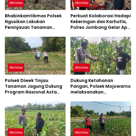
Aktivitas
Aktivitas
Bhabinkamtibmas Polsek
Perkuat Kolaborasi Hadapi
Ngusikan Lakukan
Kekeringan dan Karhutla,
Peninjauan Tanaman
Polres Jombang Gelar Apel
Jagung Dalam Rangka
Siaga Bencana
Mendukung Ketahanan
Pangan
Aktivitas
Aktivitas
Polsek Diwek Tinjau
Dukung Ketahanan
Tanaman Jagung Dukung
Pangan, Polsek Mojowarno
Program Nasional Asta
melaksanakan
Cita
Pengecekan Tanaman
Jagung
Aktivitas
Aktivitas