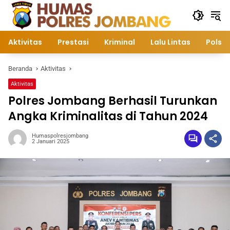
Langsung
ke
konten
Aktivitas
Prestasi
Kriminal
Lalu Lintas
Polsek
Beranda
Aktivitas
Aktivitas
Polres Jombang Berhasil Turunkan
Angka Kriminalitas di Tahun 2024
Humaspolresjombang
2 Januari 2025