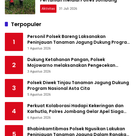
Aktivitas
31 Juli 2026
Terpopuler
Personil Polsek Bareng Laksanakan
1
Peninjauan Tanaman Jagung Dukung Program
Ketahanan Pangan
1 Agustus 2026
Dukung Ketahanan Pangan, Polsek
2
Mojowarno melaksanakan Pengecekan
Tanaman Jagung
3 Agustus 2026
Polsek Diwek Tinjau Tanaman Jagung Dukung
3
Program Nasional Asta Cita
5 Agustus 2026
Perkuat Kolaborasi Hadapi Kekeringan dan
4
Karhutla, Polres Jombang Gelar Apel Siaga
Bencana
6 Agustus 2026
Bhabinkamtibmas Polsek Ngusikan Lakukan
5
Peninjauan Tanaman Jagung Dalam Rangka