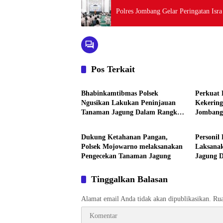
Polres Jombang Gelar Peringatan I
Pos Terkait
Aktivitas
Aktivita
Bhabinkamtibmas Polsek
Perkuat 
Ngusikan Lakukan Peninjauan
Kekering
Tanaman Jagung Dalam Rangka
Jombang 
Aktivitas
Aktivita
Mendukung Ketahanan Pangan
Bencana
Dukung Ketahanan Pangan,
Personil
Polsek Mojowarno melaksanakan
Laksana
Pengecekan Tanaman Jagung
Jagung 
Ketahan
Tinggalkan Balasan
Alamat email Anda tidak akan dipublikasikan.
Rua