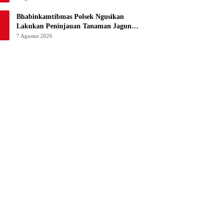
Bhabinkamtibmas Polsek Ngusikan
Lakukan Peninjauan Tanaman Jagung
Dalam Rangka Mendukung Ketahanan
7 Agustus 2026
Pangan