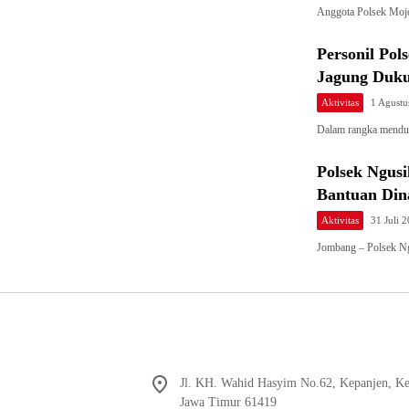
Anggota Polsek Moj
Personil Po
Jagung Duk
Aktivitas
1 Agustu
Dalam rangka mendu
Polsek Ngus
Bantuan Dina
Aktivitas
31 Juli 
Jombang – Polsek N
Jl. KH. Wahid Hasyim No.62, Kepanjen, K
Jawa Timur 61419