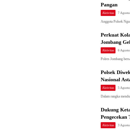
Pangan
Aktivitas
7 Agustu
Anggota Polsek Ngus
Perkuat Kola
Jombang Gel
Aktivitas
6 Agustu
Polres Jombang ber
Polsek Diwe
Nasional Ast
Aktivitas
5 Agustu
Dalam rangka mendu
Dukung Keta
Pengecekan 
Aktivitas
3 Agustu