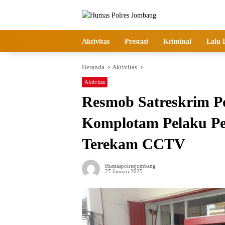
Langsung
ke
konten
Aktivitas
Prestasi
Kriminal
Lalu 
Beranda
Aktivitas
Aktivitas
Resmob Satreskrim P
Komplotam Pelaku Pe
Terekam CCTV
Humaspolresjombang
27 Januari 2025