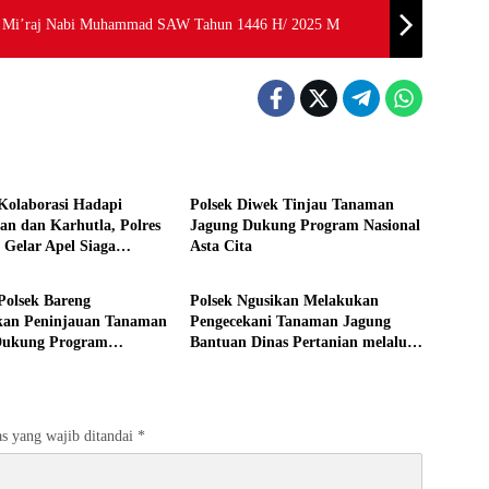
sra Mi’raj Nabi Muhammad SAW Tahun 1446 H/ 2025 M
s
Aktivitas
Kolaborasi Hadapi
Polsek Diwek Tinjau Tanaman
an dan Karhutla, Polres
Jagung Dukung Program Nasional
Gelar Apel Siaga
Asta Cita
s
Aktivitas
 Polsek Bareng
Polsek Ngusikan Melakukan
kan Peninjauan Tanaman
Pengecekani Tanaman Jagung
Dukung Program
Bantuan Dinas Pertanian melalui
an Pangan
Polres Jombang
s yang wajib ditandai
*