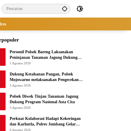
lres
rpopuler
Personil Polsek Bareng Laksanakan
Peninjauan Tanaman Jagung Dukung
Program Ketahanan Pangan
1 Agustus 2026
Dukung Ketahanan Pangan, Polsek
Mojowarno melaksanakan Pengecekan
Tanaman Jagung
3 Agustus 2026
Polsek Diwek Tinjau Tanaman Jagung
Dukung Program Nasional Asta Cita
5 Agustus 2026
Perkuat Kolaborasi Hadapi Kekeringan
dan Karhutla, Polres Jombang Gelar
Apel Siaga Bencana
6 Agustus 2026