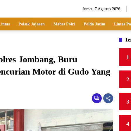
Jumat, 7 Agustus 2026
Lintas
Polsek Jajaran
Mabes Polri
Polda Jatim
Lintas Po
Te
1
olres Jombang, Buru
ncurian Motor di Gudo Yang
2
3
4