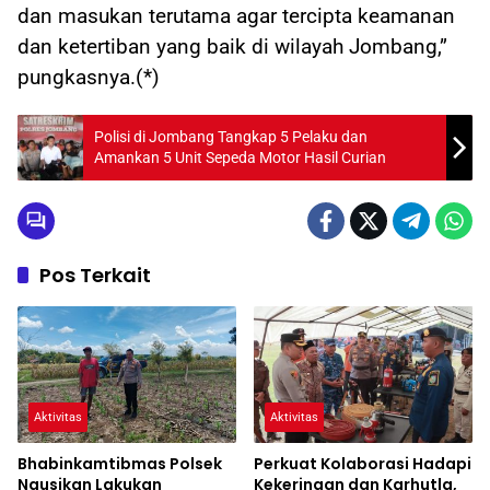
dan masukan terutama agar tercipta keamanan
dan ketertiban yang baik di wilayah Jombang,”
pungkasnya.(*)
Polisi di Jombang Tangkap 5 Pelaku dan
Amankan 5 Unit Sepeda Motor Hasil Curian
Pos Terkait
Aktivitas
Aktivitas
Bhabinkamtibmas Polsek
Perkuat Kolaborasi Hadapi
Ngusikan Lakukan
Kekeringan dan Karhutla,