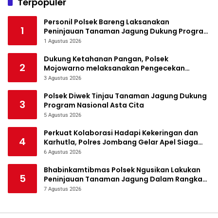
Terpopuler
Personil Polsek Bareng Laksanakan
1
Peninjauan Tanaman Jagung Dukung Program
Ketahanan Pangan
1 Agustus 2026
Dukung Ketahanan Pangan, Polsek
2
Mojowarno melaksanakan Pengecekan
Tanaman Jagung
3 Agustus 2026
Polsek Diwek Tinjau Tanaman Jagung Dukung
3
Program Nasional Asta Cita
5 Agustus 2026
Perkuat Kolaborasi Hadapi Kekeringan dan
4
Karhutla, Polres Jombang Gelar Apel Siaga
Bencana
6 Agustus 2026
Bhabinkamtibmas Polsek Ngusikan Lakukan
5
Peninjauan Tanaman Jagung Dalam Rangka
Mendukung Ketahanan Pangan
7 Agustus 2026