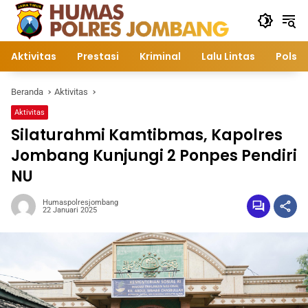
Langsung
ke
konten
Aktivitas
Prestasi
Kriminal
Lalu Lintas
Polsek
Beranda
Aktivitas
Aktivitas
Silaturahmi Kamtibmas, Kapolres
Jombang Kunjungi 2 Ponpes Pendiri
NU
Humaspolresjombang
22 Januari 2025