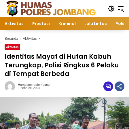
Langsung
ke
konten
Aktivitas
Prestasi
Kriminal
Lalu Lintas
Polsek
Beranda
Aktivitas
Aktivitas
Identitas Mayat di Hutan Kabuh
Terungkap, Polisi Ringkus 6 Pelaku
di Tempat Berbeda
Humaspolresjombang
1 Februari 2025