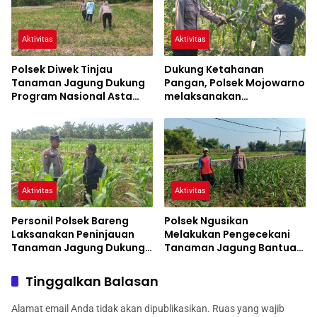
Aktivitas
Aktivitas
Polsek Diwek Tinjau
Dukung Ketahanan
Tanaman Jagung Dukung
Pangan, Polsek Mojowarno
Program Nasional Asta
melaksanakan
Cita
Pengecekan Tanaman
Jagung
Aktivitas
Aktivitas
Personil Polsek Bareng
Polsek Ngusikan
Laksanakan Peninjauan
Melakukan Pengecekani
Tanaman Jagung Dukung
Tanaman Jagung Bantuan
Program Ketahanan
Dinas Pertanian melalui
Pangan
Polres Jombang
Tinggalkan Balasan
Alamat email Anda tidak akan dipublikasikan.
Ruas yang wajib