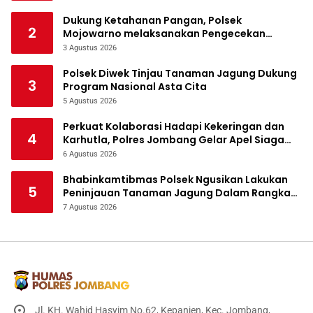
Dukung Ketahanan Pangan, Polsek
2
Mojowarno melaksanakan Pengecekan
Tanaman Jagung
3 Agustus 2026
Polsek Diwek Tinjau Tanaman Jagung Dukung
3
Program Nasional Asta Cita
5 Agustus 2026
Perkuat Kolaborasi Hadapi Kekeringan dan
4
Karhutla, Polres Jombang Gelar Apel Siaga
Bencana
6 Agustus 2026
Bhabinkamtibmas Polsek Ngusikan Lakukan
5
Peninjauan Tanaman Jagung Dalam Rangka
Mendukung Ketahanan Pangan
7 Agustus 2026
Jl. KH. Wahid Hasyim No.62, Kepanjen, Kec. Jombang,