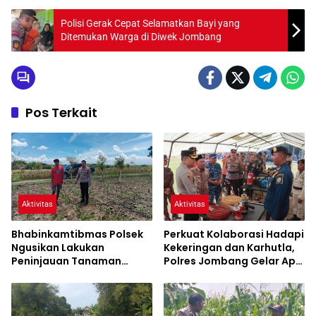
Polisi Gerak Cepat Selamatkan Bayi yang
Ditemukan Warga di Diwek Jombang
Pos Terkait
Aktivitas
Aktivitas
Bhabinkamtibmas Polsek
Perkuat Kolaborasi Hadapi
Ngusikan Lakukan
Kekeringan dan Karhutla,
Peninjauan Tanaman
Polres Jombang Gelar Apel
Jagung Dalam Rangka
Siaga Bencana
Mendukung Ketahanan
Pangan