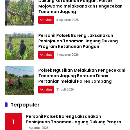
Dukung Ketahanan Pangan, Polsek
Mojowarno melaksanakan Pengecekan
Tanaman Jagung
Aktivitas
3 Agustus 2026
Personil Polsek Bareng Laksanakan
Peninjauan Tanaman Jagung Dukung
Program Ketahanan Pangan
Aktivitas
1 Agustus 2026
Polsek Ngusikan Melakukan Pengecekani
Tanaman Jagung Bantuan Dinas
Pertanian melalui Polres Jombang
Aktivitas
31 Juli 2026
Terpopuler
Personil Polsek Bareng Laksanakan
1
Peninjauan Tanaman Jagung Dukung Program
Ketahanan Pangan
1 Agustus 2026