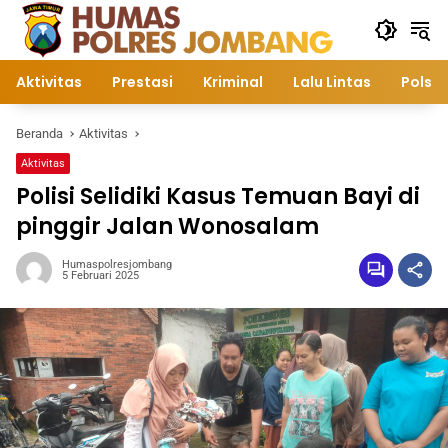
Langsung
ke
konten
Aktivitas
Prestasi
Kriminal
Lalu Lintas
Polsek
Beranda
Aktivitas
Aktivitas
Polisi Selidiki Kasus Temuan Bayi di
pinggir Jalan Wonosalam
Humaspolresjombang
5 Februari 2025