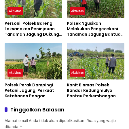
Aktivitas
Aktivitas
Personil Polsek Bareng
Polsek Ngusikan
Laksanakan Peninjauan
Melakukan Pengecekani
Tanaman Jagung Dukung
Tanaman Jagung Bantuan
Program Ketahanan
Dinas Pertanian melalui
Pangan
Polres Jombang
Aktivitas
Aktivitas
Polsek Perak Dampingi
Kanit Binmas Polsek
Petani Jagung, Perkuat
Bandar Kedungmulyo
Ketahanan Pangan
Pantau Perkembangan
Nasional
Tanaman Jagung
Tinggalkan Balasan
Alamat email Anda tidak akan dipublikasikan.
Ruas yang wajib
ditandai
*