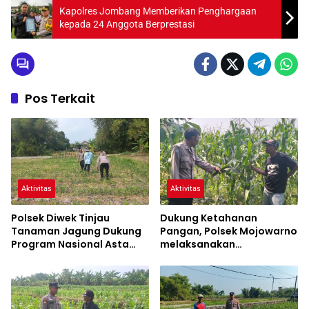
Kapolres Jombang Memberikan Penghargaan
kepada 24 Anggota Berprestasi
Pos Terkait
Aktivitas
Aktivitas
Polsek Diwek Tinjau
Dukung Ketahanan
Tanaman Jagung Dukung
Pangan, Polsek Mojowarno
Program Nasional Asta
melaksanakan
Cita
Pengecekan Tanaman
Jagung