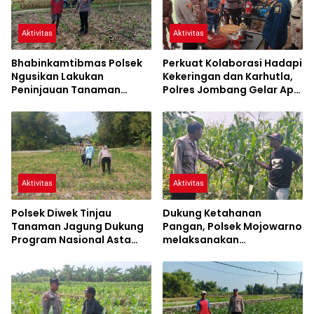
Aktivitas
Aktivitas
Bhabinkamtibmas Polsek
Perkuat Kolaborasi Hadapi
Ngusikan Lakukan
Kekeringan dan Karhutla,
Peninjauan Tanaman
Polres Jombang Gelar Apel
Jagung Dalam Rangka
Siaga Bencana
Mendukung Ketahanan
Pangan
Aktivitas
Aktivitas
Polsek Diwek Tinjau
Dukung Ketahanan
Tanaman Jagung Dukung
Pangan, Polsek Mojowarno
Program Nasional Asta
melaksanakan
Cita
Pengecekan Tanaman
Jagung