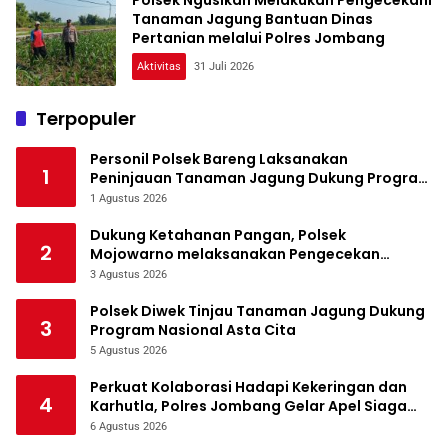
Polsek Ngusikan Melakukan Pengecekani
Tanaman Jagung Bantuan Dinas
Pertanian melalui Polres Jombang
Aktivitas
31 Juli 2026
Terpopuler
Personil Polsek Bareng Laksanakan
1
Peninjauan Tanaman Jagung Dukung Program
Ketahanan Pangan
1 Agustus 2026
Dukung Ketahanan Pangan, Polsek
2
Mojowarno melaksanakan Pengecekan
Tanaman Jagung
3 Agustus 2026
Polsek Diwek Tinjau Tanaman Jagung Dukung
3
Program Nasional Asta Cita
5 Agustus 2026
Perkuat Kolaborasi Hadapi Kekeringan dan
4
Karhutla, Polres Jombang Gelar Apel Siaga
Bencana
6 Agustus 2026