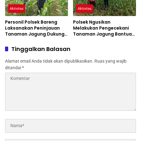
Aktivitas
Aktivitas
Personil Polsek Bareng
Polsek Ngusikan
Laksanakan Peninjauan
Melakukan Pengecekani
Tanaman Jagung Dukung
Tanaman Jagung Bantuan
Program Ketahanan
Dinas Pertanian melalui
Pangan
Polres Jombang
Tinggalkan Balasan
Alamat email Anda tidak akan dipublikasikan.
Ruas yang wajib
ditandai
*