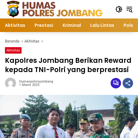
Langsung
ke
konten
Aktivitas
Prestasi
Kriminal
Lalu Lintas
Polsek
Beranda
Aktivitas
Aktivitas
Kapolres Jombang Berikan Reward
kepada TNI-Polri yang berprestasi
Humaspolresjombang
1 Maret 2025