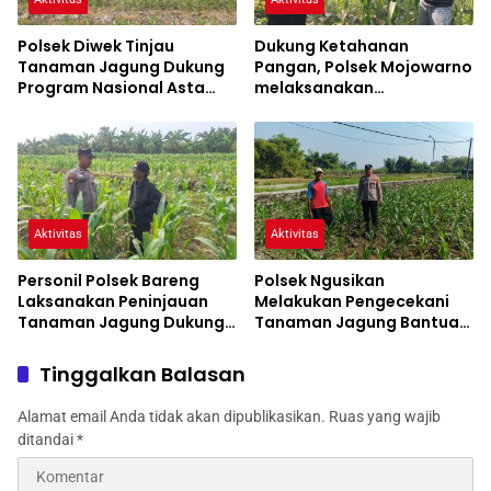
Polsek Diwek Tinjau
Dukung Ketahanan
Tanaman Jagung Dukung
Pangan, Polsek Mojowarno
Program Nasional Asta
melaksanakan
Cita
Pengecekan Tanaman
Jagung
Aktivitas
Aktivitas
Personil Polsek Bareng
Polsek Ngusikan
Laksanakan Peninjauan
Melakukan Pengecekani
Tanaman Jagung Dukung
Tanaman Jagung Bantuan
Program Ketahanan
Dinas Pertanian melalui
Pangan
Polres Jombang
Tinggalkan Balasan
Alamat email Anda tidak akan dipublikasikan.
Ruas yang wajib
ditandai
*