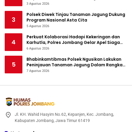
Tanaman Jagung
3 Agustus 2026
Polsek Diwek Tinjau Tanaman Jagung Dukung
3
Program Nasional Asta Cita
5 Agustus 2026
Perkuat Kolaborasi Hadapi Kekeringan dan
4
Karhutla, Polres Jombang Gelar Apel Siaga
Bencana
6 Agustus 2026
Bhabinkamtibmas Polsek Ngusikan Lakukan
5
Peninjauan Tanaman Jagung Dalam Rangka
Mendukung Ketahanan Pangan
7 Agustus 2026
Jl. KH. Wahid Hasyim No.62, Kepanjen, Kec. Jombang,
Kabupaten Jombang, Jawa Timur 61419