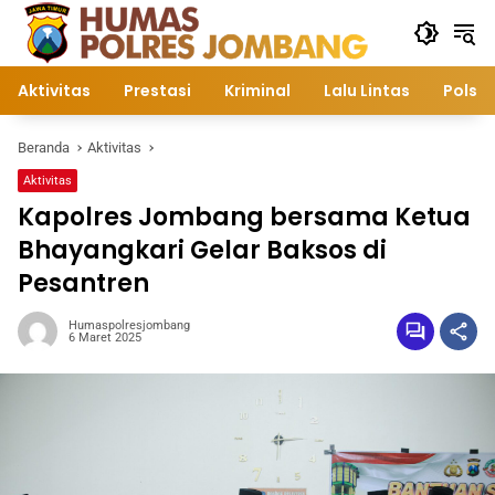
Langsung
ke
konten
Aktivitas
Prestasi
Kriminal
Lalu Lintas
Polsek
Beranda
Aktivitas
Aktivitas
Kapolres Jombang bersama Ketua
Bhayangkari Gelar Baksos di
Pesantren
Humaspolresjombang
6 Maret 2025