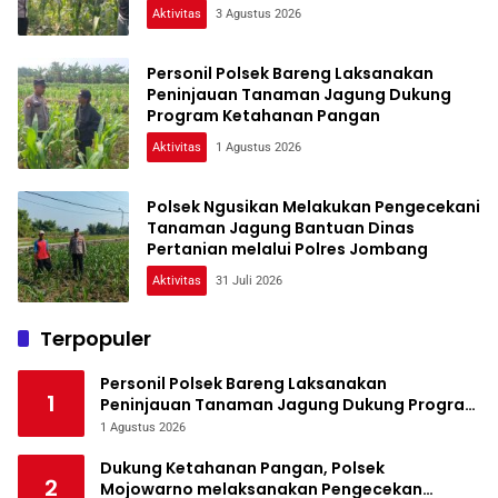
Aktivitas
3 Agustus 2026
Personil Polsek Bareng Laksanakan
Peninjauan Tanaman Jagung Dukung
Program Ketahanan Pangan
Aktivitas
1 Agustus 2026
Polsek Ngusikan Melakukan Pengecekani
Tanaman Jagung Bantuan Dinas
Pertanian melalui Polres Jombang
Aktivitas
31 Juli 2026
Terpopuler
Personil Polsek Bareng Laksanakan
1
Peninjauan Tanaman Jagung Dukung Program
Ketahanan Pangan
1 Agustus 2026
Dukung Ketahanan Pangan, Polsek
2
Mojowarno melaksanakan Pengecekan