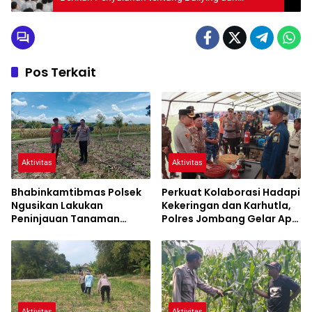
Kenakalan Remaja
Pos Terkait
Aktivitas
Aktivitas
Bhabinkamtibmas Polsek
Perkuat Kolaborasi Hadapi
Ngusikan Lakukan
Kekeringan dan Karhutla,
Peninjauan Tanaman
Polres Jombang Gelar Apel
Jagung Dalam Rangka
Siaga Bencana
Mendukung Ketahanan
Pangan
Aktivitas
Aktivitas