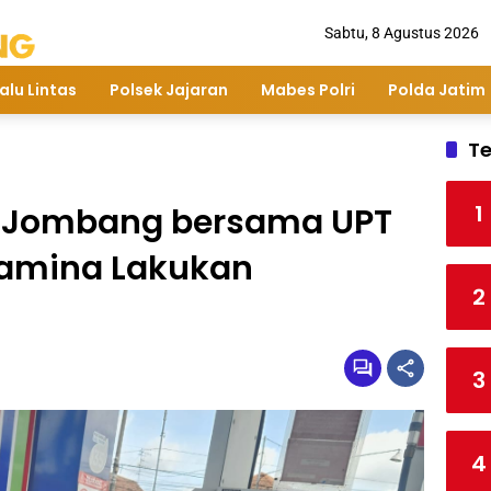
Sabtu, 8 Agustus 2026
alu Lintas
Polsek Jajaran
Mabes Polri
Polda Jatim
Te
1
s Jombang bersama UPT
tamina Lakukan
2
3
4