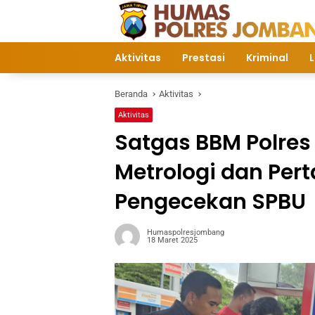
Langsung
ke
konten
Aktivitas
Prestasi
Kriminal
L
Beranda
Aktivitas
Aktivitas
Satgas BBM Polre
Metrologi dan Per
Pengecekan SPBU
Humaspolresjombang
18 Maret 2025