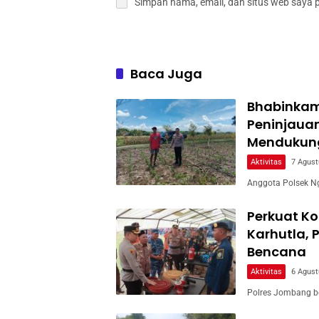
Simpan nama, email, dan situs web saya 
Baca Juga
Bhabinkam
Peninjaua
Mendukun
Aktivitas
7 Agust
Anggota Polsek Ng
Perkuat Ko
Karhutla, 
Bencana
Aktivitas
6 Agust
Polres Jombang b