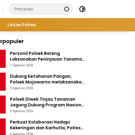
Lintas Polres
rpopuler
Personil Polsek Bareng
Laksanakan Peninjauan Tanaman
Jagung Dukung Program
1 Agustus 2026
Ketahanan Pangan
Dukung Ketahanan Pangan,
Polsek Mojowarno melaksanakan
Pengecekan Tanaman Jagung
3 Agustus 2026
Polsek Diwek Tinjau Tanaman
Jagung Dukung Program Nasional
Asta Cita
5 Agustus 2026
Perkuat Kolaborasi Hadapi
Kekeringan dan Karhutla, Polres
Jombang Gelar Apel Siaga
6 Agustus 2026