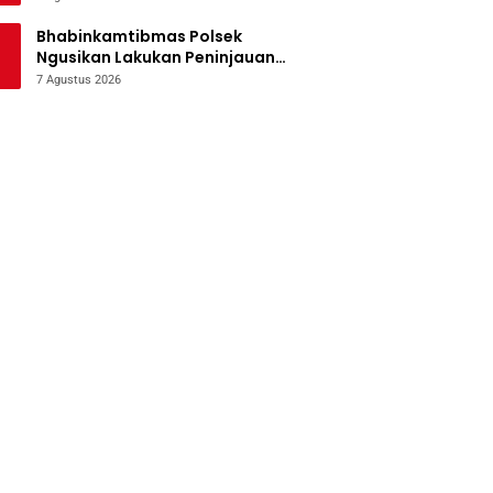
Bencana
Bhabinkamtibmas Polsek
Ngusikan Lakukan Peninjauan
Tanaman Jagung Dalam Rangka
7 Agustus 2026
Mendukung Ketahanan Pangan