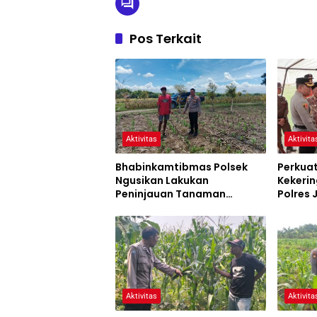
Pos Terkait
Aktivitas
Aktivita
Bhabinkamtibmas Polsek
Perkua
Ngusikan Lakukan
Kekerin
Peninjauan Tanaman
Polres
Jagung Dalam Rangka
Siaga 
Mendukung Ketahanan
Pangan
Aktivitas
Aktivita