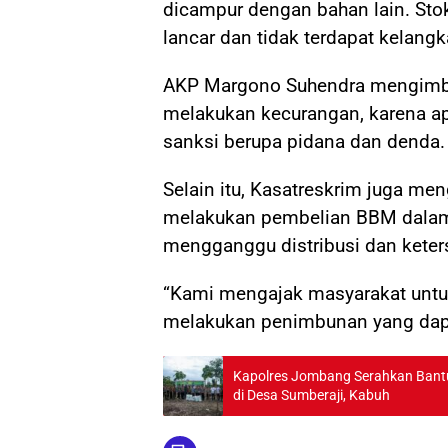
dicampur dengan bahan lain. St
lancar dan tidak terdapat kelang
AKP Margono Suhendra mengimba
melakukan kecurangan, karena apa
sanksi berupa pidana dan denda.
Selain itu, Kasatreskrim juga m
melakukan pembelian BBM dalam
mengganggu distribusi dan keter
“Kami mengajak masyarakat untu
melakukan penimbunan yang dapat
Kapolres Jombang Serahkan Ban
di Desa Sumberaji, Kabuh