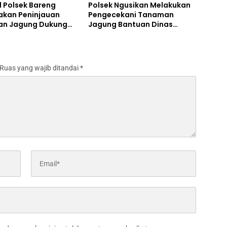
l Polsek Bareng
Polsek Ngusikan Melakukan
akan Peninjauan
Pengecekani Tanaman
n Jagung Dukung
Jagung Bantuan Dinas
m Ketahanan Pangan
Pertanian melalui Polres
Jombang
Ruas yang wajib ditandai
*