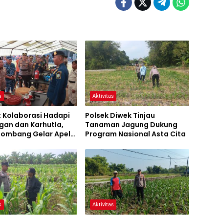
s
Aktivitas
t Kolaborasi Hadapi
Polsek Diwek Tinjau
gan dan Karhutla,
Tanaman Jagung Dukung
 Jombang Gelar Apel
Program Nasional Asta Cita
Bencana
s
Aktivitas