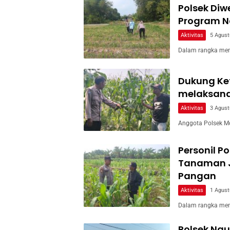
Polsek Di
Program Na
Aktivitas
5 Agust
Dalam rangka men
Dukung Ke
melaksan
Aktivitas
3 Agust
Anggota Polsek M
Personil P
Tanaman 
Pangan
Aktivitas
1 Agust
Dalam rangka men
Polsek Ng