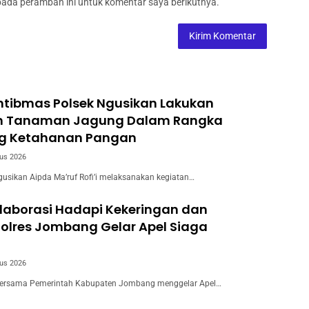
pada peramban ini untuk komentar saya berikutnya.
tibmas Polsek Ngusikan Lakukan
n Tanaman Jagung Dalam Rangka
g Ketahanan Pangan
us 2026
usikan Aipda Ma’ruf Rofi’i melaksanakan kegiatan…
laborasi Hadapi Kekeringan dan
Polres Jombang Gelar Apel Siaga
us 2026
ersama Pemerintah Kabupaten Jombang menggelar Apel…