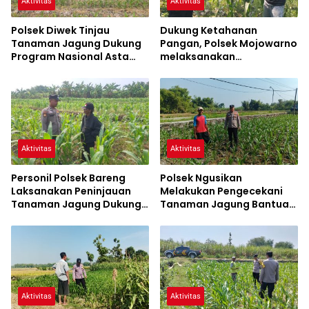
Aktivitas
Aktivitas
Polsek Diwek Tinjau
Dukung Ketahanan
Tanaman Jagung Dukung
Pangan, Polsek Mojowarno
Program Nasional Asta
melaksanakan
Cita
Pengecekan Tanaman
Jagung
Aktivitas
Aktivitas
Personil Polsek Bareng
Polsek Ngusikan
Laksanakan Peninjauan
Melakukan Pengecekani
Tanaman Jagung Dukung
Tanaman Jagung Bantuan
Program Ketahanan
Dinas Pertanian melalui
Pangan
Polres Jombang
Aktivitas
Aktivitas