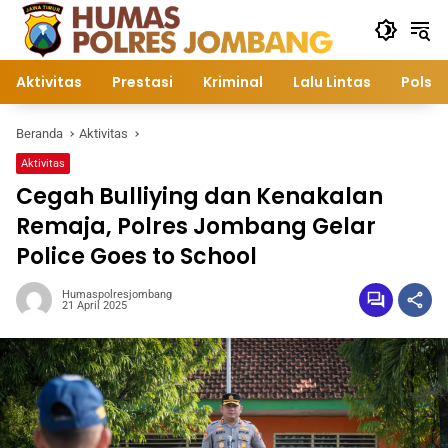
Langsung
ke
konten
Aktivitas
Prestasi
Kriminal
Lalu Lintas
Polsek
Beranda
Aktivitas
Aktivitas
Cegah Bulliying dan Kenakalan
Remaja, Polres Jombang Gelar
Police Goes to School
Humaspolresjombang
21 April 2025