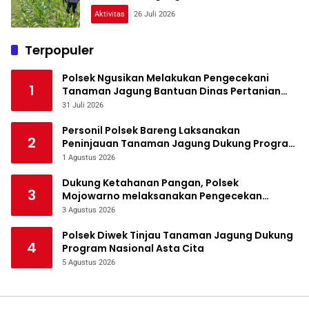
Aktivitas
26 Juli 2026
Terpopuler
Polsek Ngusikan Melakukan Pengecekani
1
Tanaman Jagung Bantuan Dinas Pertanian
melalui Polres Jombang
31 Juli 2026
Personil Polsek Bareng Laksanakan
2
Peninjauan Tanaman Jagung Dukung Program
Ketahanan Pangan
1 Agustus 2026
Dukung Ketahanan Pangan, Polsek
3
Mojowarno melaksanakan Pengecekan
Tanaman Jagung
3 Agustus 2026
Polsek Diwek Tinjau Tanaman Jagung Dukung
4
Program Nasional Asta Cita
5 Agustus 2026