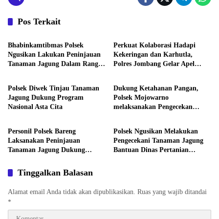
Pos Terkait
Aktivitas
Aktivitas
Bhabinkamtibmas Polsek
Perkuat Kolaborasi Hadapi
Ngusikan Lakukan Peninjauan
Kekeringan dan Karhutla,
Tanaman Jagung Dalam Rangka
Polres Jombang Gelar Apel
Aktivitas
Aktivitas
Mendukung Ketahanan Pangan
Siaga Bencana
Polsek Diwek Tinjau Tanaman
Dukung Ketahanan Pangan,
Jagung Dukung Program
Polsek Mojowarno
Nasional Asta Cita
melaksanakan Pengecekan
Aktivitas
Aktivitas
Tanaman Jagung
Personil Polsek Bareng
Polsek Ngusikan Melakukan
Laksanakan Peninjauan
Pengecekani Tanaman Jagung
Tanaman Jagung Dukung
Bantuan Dinas Pertanian
Program Ketahanan Pangan
melalui Polres Jombang
Tinggalkan Balasan
Alamat email Anda tidak akan dipublikasikan.
Ruas yang wajib ditandai
*