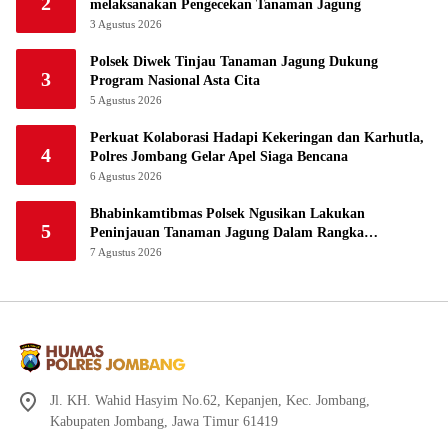
2
melaksanakan Pengecekan Tanaman Jagung
3 Agustus 2026
Polsek Diwek Tinjau Tanaman Jagung Dukung
3
Program Nasional Asta Cita
5 Agustus 2026
Perkuat Kolaborasi Hadapi Kekeringan dan Karhutla,
4
Polres Jombang Gelar Apel Siaga Bencana
6 Agustus 2026
Bhabinkamtibmas Polsek Ngusikan Lakukan
5
Peninjauan Tanaman Jagung Dalam Rangka
Mendukung Ketahanan Pangan
7 Agustus 2026
Jl. KH. Wahid Hasyim No.62, Kepanjen, Kec. Jombang,
Kabupaten Jombang, Jawa Timur 61419