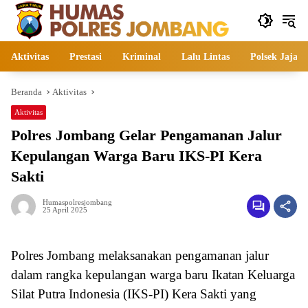
Langsung
ke
konten
Aktivitas
Prestasi
Kriminal
Lalu Lintas
Polsek Jajara
Beranda
Aktivitas
Aktivitas
Polres Jombang Gelar Pengamanan Jalur
Kepulangan Warga Baru IKS-PI Kera
Sakti
Humaspolresjombang
25 April 2025
Polres Jombang melaksanakan pengamanan jalur
dalam rangka kepulangan warga baru Ikatan Keluarga
Silat Putra Indonesia (IKS-PI) Kera Sakti yang