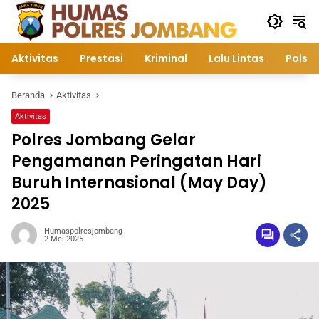
Langsung
ke
konten
Aktivitas
Prestasi
Kriminal
Lalu Lintas
Polsek
Beranda
Aktivitas
Aktivitas
Polres Jombang Gelar
Pengamanan Peringatan Hari
Buruh Internasional (May Day)
2025
Humaspolresjombang
2 Mei 2025