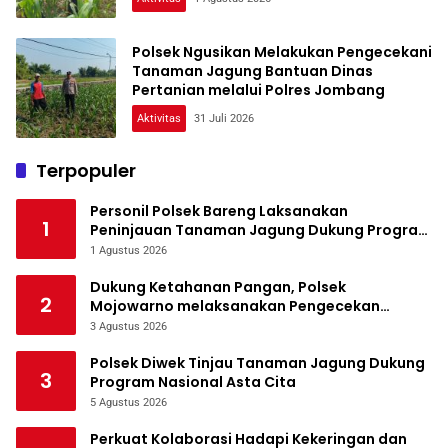
Polsek Ngusikan Melakukan Pengecekani
Tanaman Jagung Bantuan Dinas
Pertanian melalui Polres Jombang
Aktivitas
31 Juli 2026
Terpopuler
Personil Polsek Bareng Laksanakan
1
Peninjauan Tanaman Jagung Dukung Program
Ketahanan Pangan
1 Agustus 2026
Dukung Ketahanan Pangan, Polsek
2
Mojowarno melaksanakan Pengecekan
Tanaman Jagung
3 Agustus 2026
Polsek Diwek Tinjau Tanaman Jagung Dukung
3
Program Nasional Asta Cita
5 Agustus 2026
Perkuat Kolaborasi Hadapi Kekeringan dan