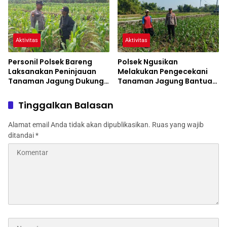
Aktivitas
Aktivitas
Personil Polsek Bareng
Polsek Ngusikan
Laksanakan Peninjauan
Melakukan Pengecekani
Tanaman Jagung Dukung
Tanaman Jagung Bantuan
Program Ketahanan
Dinas Pertanian melalui
Pangan
Polres Jombang
Tinggalkan Balasan
Alamat email Anda tidak akan dipublikasikan.
Ruas yang wajib
ditandai
*