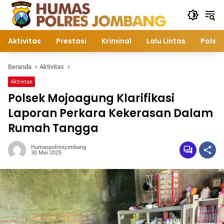
Langsung
ke
konten
Aktivitas
Prestasi
Kriminal
Lalu Lintas
Polsek
Beranda
Aktivitas
Aktivitas
Polsek Mojoagung Klarifikasi
Laporan Perkara Kekerasan Dalam
Rumah Tangga
Humaspolresjombang
30 Mei 2025