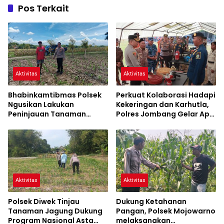
Pos Terkait
Aktivitas
Aktivitas
Bhabinkamtibmas Polsek
Perkuat Kolaborasi Hadapi
Ngusikan Lakukan
Kekeringan dan Karhutla,
Peninjauan Tanaman
Polres Jombang Gelar Apel
Jagung Dalam Rangka
Siaga Bencana
Mendukung Ketahanan
Pangan
Aktivitas
Aktivitas
Polsek Diwek Tinjau
Dukung Ketahanan
Tanaman Jagung Dukung
Pangan, Polsek Mojowarno
Program Nasional Asta
melaksanakan