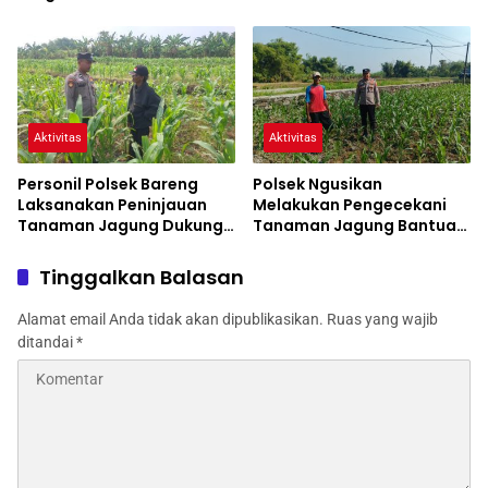
Cita
Pengecekan Tanaman
Jagung
Aktivitas
Aktivitas
Personil Polsek Bareng
Polsek Ngusikan
Laksanakan Peninjauan
Melakukan Pengecekani
Tanaman Jagung Dukung
Tanaman Jagung Bantuan
Program Ketahanan
Dinas Pertanian melalui
Pangan
Polres Jombang
Tinggalkan Balasan
Alamat email Anda tidak akan dipublikasikan.
Ruas yang wajib
ditandai
*