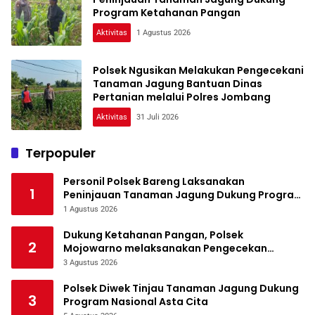
Program Ketahanan Pangan
Aktivitas
1 Agustus 2026
Polsek Ngusikan Melakukan Pengecekani
Tanaman Jagung Bantuan Dinas
Pertanian melalui Polres Jombang
Aktivitas
31 Juli 2026
Terpopuler
Personil Polsek Bareng Laksanakan
1
Peninjauan Tanaman Jagung Dukung Program
Ketahanan Pangan
1 Agustus 2026
Dukung Ketahanan Pangan, Polsek
2
Mojowarno melaksanakan Pengecekan
Tanaman Jagung
3 Agustus 2026
Polsek Diwek Tinjau Tanaman Jagung Dukung
3
Program Nasional Asta Cita