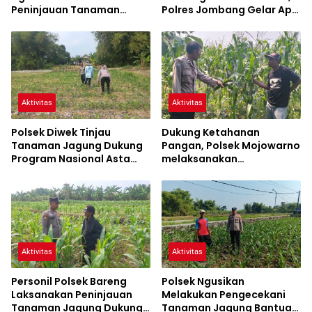
Peninjauan Tanaman
Polres Jombang Gelar Apel
Jagung Dalam Rangka
Siaga Bencana
Mendukung Ketahanan
Pangan
Aktivitas
Aktivitas
Polsek Diwek Tinjau
Dukung Ketahanan
Tanaman Jagung Dukung
Pangan, Polsek Mojowarno
Program Nasional Asta
melaksanakan
Cita
Pengecekan Tanaman
Jagung
Aktivitas
Aktivitas
Personil Polsek Bareng
Polsek Ngusikan
Laksanakan Peninjauan
Melakukan Pengecekani
Tanaman Jagung Dukung
Tanaman Jagung Bantuan