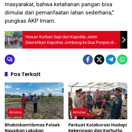
masyarakat, bahwa ketahanan pangan bisa
dimulai dari pemanfaatan lahan sederhana,”
pungkas AKP Imam.
Hewan Kurban Sapi dari Kapolda Jatim
Diserahkan Kapolres Jombang ke Dua Ponpes di
Jombang
Pos Terkait
Aktivitas
Aktivitas
Bhabinkamtibmas Polsek
Perkuat Kolaborasi Hadapi
Ngusikan Lakukan
Kekeringan dan Karhutla,