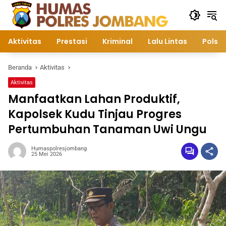
Langsung
ke
konten
Aktivitas
Prestasi
Kriminal
Lalu Lintas
Polsek
Beranda
Aktivitas
Aktivitas
Manfaatkan Lahan Produktif,
Kapolsek Kudu Tinjau Progres
Pertumbuhan Tanaman Uwi Ungu
Humaspolresjombang
25 Mei 2026