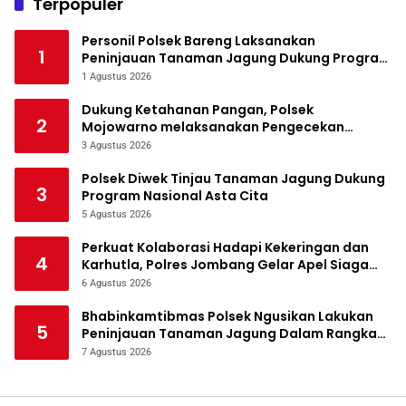
Terpopuler
Personil Polsek Bareng Laksanakan
1
Peninjauan Tanaman Jagung Dukung Program
Ketahanan Pangan
1 Agustus 2026
Dukung Ketahanan Pangan, Polsek
2
Mojowarno melaksanakan Pengecekan
Tanaman Jagung
3 Agustus 2026
Polsek Diwek Tinjau Tanaman Jagung Dukung
3
Program Nasional Asta Cita
5 Agustus 2026
Perkuat Kolaborasi Hadapi Kekeringan dan
4
Karhutla, Polres Jombang Gelar Apel Siaga
Bencana
6 Agustus 2026
Bhabinkamtibmas Polsek Ngusikan Lakukan
5
Peninjauan Tanaman Jagung Dalam Rangka
Mendukung Ketahanan Pangan
7 Agustus 2026