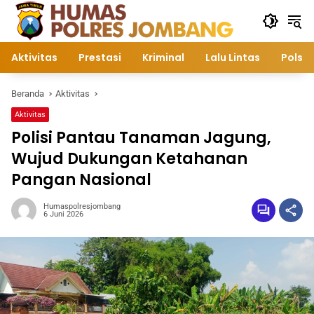
Langsung
ke
konten
Aktivitas
Prestasi
Kriminal
Lalu Lintas
Polsek
Beranda
Aktivitas
Aktivitas
Polisi Pantau Tanaman Jagung,
Wujud Dukungan Ketahanan
Pangan Nasional
Humaspolresjombang
6 Juni 2026