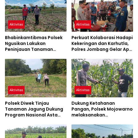
Aktivitas
Aktivitas
Bhabinkamtibmas Polsek
Perkuat Kolaborasi Hadapi
Ngusikan Lakukan
Kekeringan dan Karhutla,
Peninjauan Tanaman
Polres Jombang Gelar Apel
Jagung Dalam Rangka
Siaga Bencana
Mendukung Ketahanan
Pangan
Aktivitas
Aktivitas
Polsek Diwek Tinjau
Dukung Ketahanan
Tanaman Jagung Dukung
Pangan, Polsek Mojowarno
Program Nasional Asta
melaksanakan
Cita
Pengecekan Tanaman
Jagung