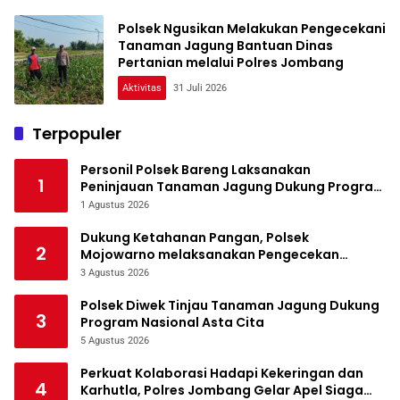
Polsek Ngusikan Melakukan Pengecekani
Tanaman Jagung Bantuan Dinas
Pertanian melalui Polres Jombang
Aktivitas
31 Juli 2026
Terpopuler
Personil Polsek Bareng Laksanakan
1
Peninjauan Tanaman Jagung Dukung Program
Ketahanan Pangan
1 Agustus 2026
Dukung Ketahanan Pangan, Polsek
2
Mojowarno melaksanakan Pengecekan
Tanaman Jagung
3 Agustus 2026
Polsek Diwek Tinjau Tanaman Jagung Dukung
3
Program Nasional Asta Cita
5 Agustus 2026
Perkuat Kolaborasi Hadapi Kekeringan dan
4
Karhutla, Polres Jombang Gelar Apel Siaga