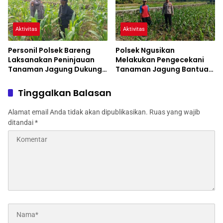
Aktivitas
Aktivitas
Personil Polsek Bareng
Polsek Ngusikan
Laksanakan Peninjauan
Melakukan Pengecekani
Tanaman Jagung Dukung
Tanaman Jagung Bantuan
Program Ketahanan
Dinas Pertanian melalui
Pangan
Polres Jombang
Tinggalkan Balasan
Alamat email Anda tidak akan dipublikasikan.
Ruas yang wajib
ditandai
*