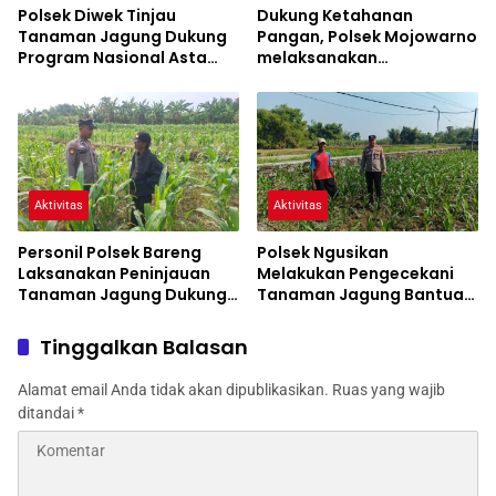
Polsek Diwek Tinjau
Dukung Ketahanan
Tanaman Jagung Dukung
Pangan, Polsek Mojowarno
Program Nasional Asta
melaksanakan
Cita
Pengecekan Tanaman
Jagung
Aktivitas
Aktivitas
Personil Polsek Bareng
Polsek Ngusikan
Laksanakan Peninjauan
Melakukan Pengecekani
Tanaman Jagung Dukung
Tanaman Jagung Bantuan
Program Ketahanan
Dinas Pertanian melalui
Pangan
Polres Jombang
Tinggalkan Balasan
Alamat email Anda tidak akan dipublikasikan.
Ruas yang wajib
ditandai
*