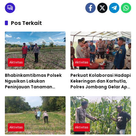
Pos Terkait
Aktivitas
Aktivitas
Bhabinkamtibmas Polsek
Perkuat Kolaborasi Hadapi
Ngusikan Lakukan
Kekeringan dan Karhutla,
Peninjauan Tanaman
Polres Jombang Gelar Apel
Jagung Dalam Rangka
Siaga Bencana
Mendukung Ketahanan
Pangan
Aktivitas
Aktivitas