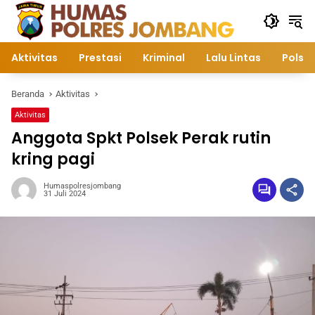
Langsung
ke
konten
Aktivitas
Prestasi
Kriminal
Lalu Lintas
Polsek
Beranda
Aktivitas
Aktivitas
Anggota Spkt Polsek Perak rutin
kring pagi
Humaspolresjombang
31 Juli 2024