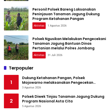
Personil Polsek Bareng Laksanakan
Peninjauan Tanaman Jagung Dukung
Program Ketahanan Pangan
Aktivitas
1 Agustus 2026
Polsek Ngusikan Melakukan Pengecekani
Tanaman Jagung Bantuan Dinas
Pertanian melalui Polres Jombang
Aktivitas
31 Juli 2026
Terpopuler
Dukung Ketahanan Pangan, Polsek
1
Mojowarno melaksanakan Pengecekan
Tanaman Jagung
3 Agustus 2026
Polsek Diwek Tinjau Tanaman Jagung Dukung
2
Program Nasional Asta Cita
5 Agustus 2026