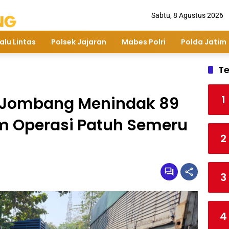
Sabtu, 8 Agustus 2026
alu Lintas
Polsek Jajaran
Mabes Polri
Polda Jatim
Te
1
es Jombang Menindak 89
m Operasi Patuh Semeru
2
3
4