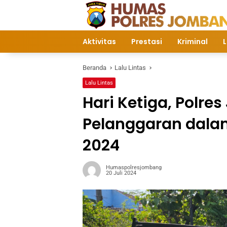
Langsung
ke
konten
Aktivitas
Prestasi
Kriminal
L
Beranda
Lalu Lintas
Lalu Lintas
Hari Ketiga, Polr
Pelanggaran dala
2024
Humaspolresjombang
20 Juli 2024