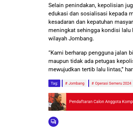
Selain penindakan, kepolisian j
edukasi dan sosialisasi kepada m
kesadaran dan kepatuhan masyarak
meningkat sehingga kondisi lalu 
wilayah Jombang.
“Kami berharap pengguna jalan bisa
maupun tidak ada petugas kepoli
mewujudkan tertib lalu lintas,” ha
Tag:
Jombang
Operasi Semeru 2024
Pendaftaran Calon Anggota Kompo