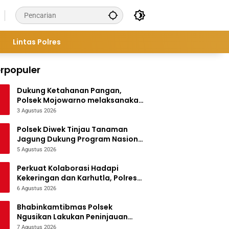
Lintas Polres
rpopuler
Dukung Ketahanan Pangan,
Polsek Mojowarno melaksanakan
Pengecekan Tanaman Jagung
3 Agustus 2026
Polsek Diwek Tinjau Tanaman
Jagung Dukung Program Nasional
Asta Cita
5 Agustus 2026
Perkuat Kolaborasi Hadapi
Kekeringan dan Karhutla, Polres
Jombang Gelar Apel Siaga
6 Agustus 2026
Bencana
Bhabinkamtibmas Polsek
Ngusikan Lakukan Peninjauan
Tanaman Jagung Dalam Rangka
7 Agustus 2026