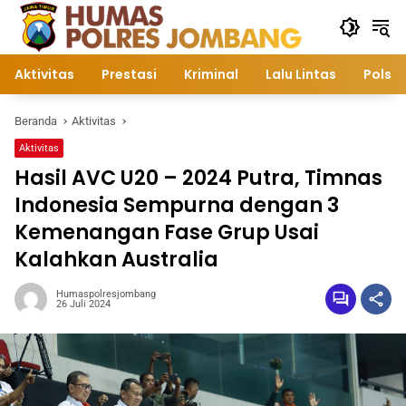
Langsung
ke
konten
Aktivitas
Prestasi
Kriminal
Lalu Lintas
Polsek
Beranda
Aktivitas
Aktivitas
Hasil AVC U20 – 2024 Putra, Timnas
Indonesia Sempurna dengan 3
Kemenangan Fase Grup Usai
Kalahkan Australia
Humaspolresjombang
26 Juli 2024