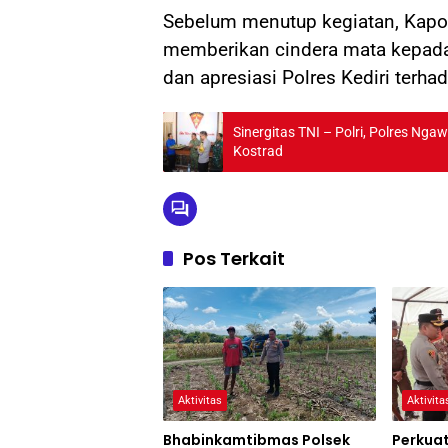
Sebelum menutup kegiatan, Kapol
memberikan cindera mata kepada
dan apresiasi Polres Kediri terh
Sinergitas TNI – Polri, Polres Ng
Kostrad
Pos Terkait
Aktivitas
Aktivita
Bhabinkamtibmas Polsek
Perkua