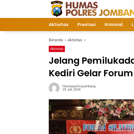
Langsung
ke
konten
Aktivitas
Prestasi
Kriminal
L
Beranda
Aktivitas
Aktivitas
Jelang Pemilukada
Kediri Gelar Foru
Humaspolresjombang
25 Juli 2024