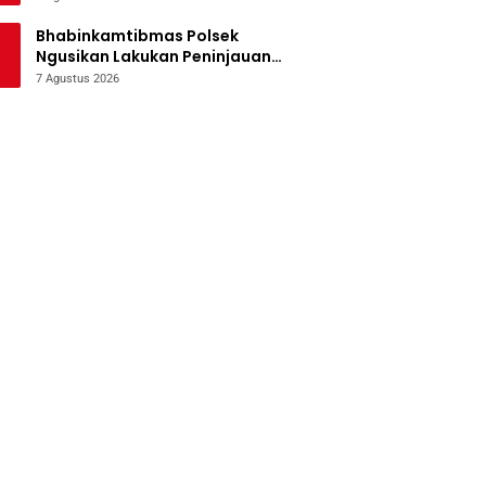
Bencana
Bhabinkamtibmas Polsek
Ngusikan Lakukan Peninjauan
Tanaman Jagung Dalam Rangka
7 Agustus 2026
Mendukung Ketahanan Pangan