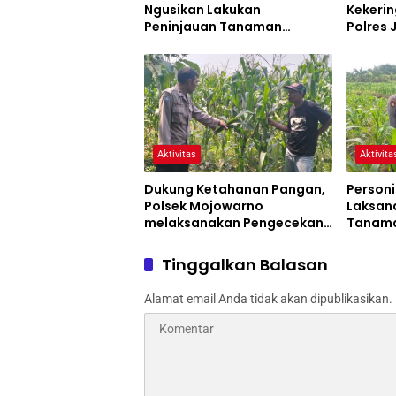
Ngusikan Lakukan
Kekerin
Peninjauan Tanaman
Polres
Jagung Dalam Rangka
Siaga 
Mendukung Ketahanan
Pangan
Aktivitas
Aktivita
Dukung Ketahanan Pangan,
Personi
Polsek Mojowarno
Laksan
melaksanakan Pengecekan
Tanama
Tanaman Jagung
Progra
Tinggalkan Balasan
Alamat email Anda tidak akan dipublikasikan.