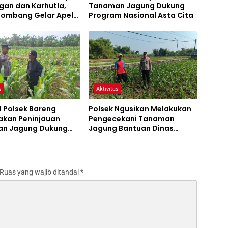
gan dan Karhutla,
Tanaman Jagung Dukung
 Jombang Gelar Apel
Program Nasional Asta Cita
Bencana
s
Aktivitas
l Polsek Bareng
Polsek Ngusikan Melakukan
akan Peninjauan
Pengecekani Tanaman
n Jagung Dukung
Jagung Bantuan Dinas
m Ketahanan Pangan
Pertanian melalui Polres
Jombang
Ruas yang wajib ditandai
*