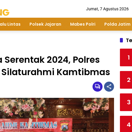
Jumat, 7 Agustus 2026
alu Lintas
Polsek Jajaran
Mabes Polri
Polda Jatim
Te
1
 Serentak 2024, Polres
m Silaturahmi Kamtibmas
2
3
4