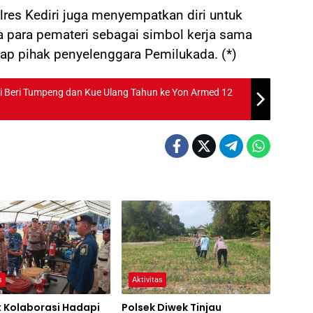
res Kediri juga menyempatkan diri untuk
 para pemateri sebagai simbol kerja sama
adap pihak penyelenggara Pemilukada. (*)
awi Beri Tumpeng dan Kue Ulang Tahun ke Yon Armed 12
s
Aktivitas
t Kolaborasi Hadapi
Polsek Diwek Tinjau