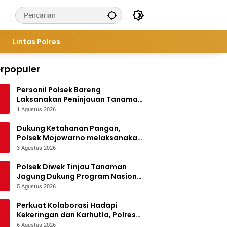
Lintas Polres
rpopuler
Personil Polsek Bareng
Laksanakan Peninjauan Tanaman
Jagung Dukung Program
1 Agustus 2026
Ketahanan Pangan
Dukung Ketahanan Pangan,
Polsek Mojowarno melaksanakan
Pengecekan Tanaman Jagung
3 Agustus 2026
Polsek Diwek Tinjau Tanaman
Jagung Dukung Program Nasional
Asta Cita
5 Agustus 2026
Perkuat Kolaborasi Hadapi
Kekeringan dan Karhutla, Polres
Jombang Gelar Apel Siaga
6 Agustus 2026