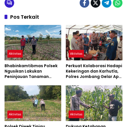
Pos Terkait
Aktivitas
Aktivitas
Bhabinkamtibmas Polsek
Perkuat Kolaborasi Hadapi
Ngusikan Lakukan
Kekeringan dan Karhutla,
Peninjauan Tanaman
Polres Jombang Gelar Apel
Jagung Dalam Rangka
Siaga Bencana
Mendukung Ketahanan
Pangan
Aktivitas
Aktivitas
Polsek Diwek Tinjau
Dukung Ketahanan