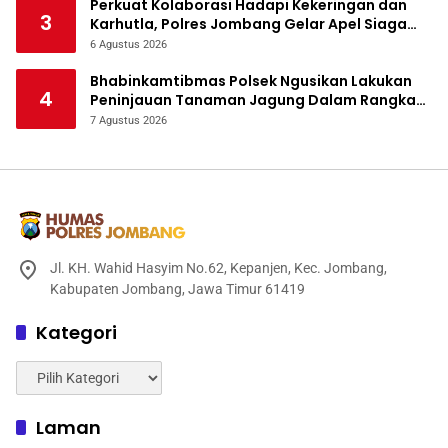
Perkuat Kolaborasi Hadapi Kekeringan dan
3
Karhutla, Polres Jombang Gelar Apel Siaga
Bencana
6 Agustus 2026
Bhabinkamtibmas Polsek Ngusikan Lakukan
4
Peninjauan Tanaman Jagung Dalam Rangka
Mendukung Ketahanan Pangan
7 Agustus 2026
Jl. KH. Wahid Hasyim No.62, Kepanjen, Kec. Jombang,
Kabupaten Jombang, Jawa Timur 61419
Kategori
Kategori
Laman