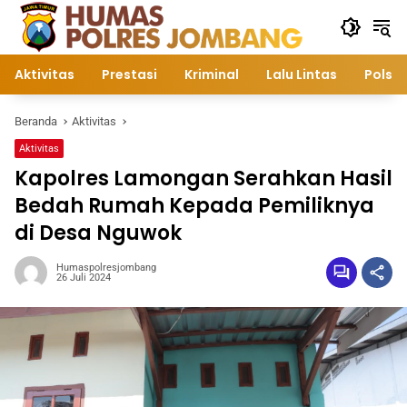
Langsung
ke
konten
Aktivitas
Prestasi
Kriminal
Lalu Lintas
Polsek
Beranda
Aktivitas
Aktivitas
Kapolres Lamongan Serahkan Hasil
Bedah Rumah Kepada Pemiliknya
di Desa Nguwok
Humaspolresjombang
26 Juli 2024