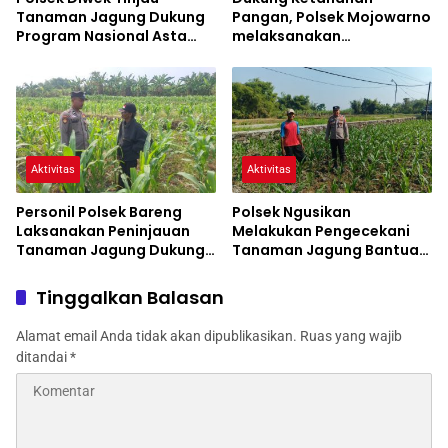
Tanaman Jagung Dukung
Pangan, Polsek Mojowarno
Program Nasional Asta
melaksanakan
Cita
Pengecekan Tanaman
Jagung
Aktivitas
Aktivitas
Personil Polsek Bareng
Polsek Ngusikan
Laksanakan Peninjauan
Melakukan Pengecekani
Tanaman Jagung Dukung
Tanaman Jagung Bantuan
Program Ketahanan
Dinas Pertanian melalui
Pangan
Polres Jombang
Tinggalkan Balasan
Alamat email Anda tidak akan dipublikasikan.
Ruas yang wajib
ditandai
*