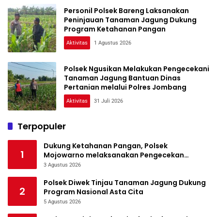
Personil Polsek Bareng Laksanakan
Peninjauan Tanaman Jagung Dukung
Program Ketahanan Pangan
Aktivitas
1 Agustus 2026
Polsek Ngusikan Melakukan Pengecekani
Tanaman Jagung Bantuan Dinas
Pertanian melalui Polres Jombang
Aktivitas
31 Juli 2026
Terpopuler
Dukung Ketahanan Pangan, Polsek
1
Mojowarno melaksanakan Pengecekan
Tanaman Jagung
3 Agustus 2026
Polsek Diwek Tinjau Tanaman Jagung Dukung
2
Program Nasional Asta Cita
5 Agustus 2026