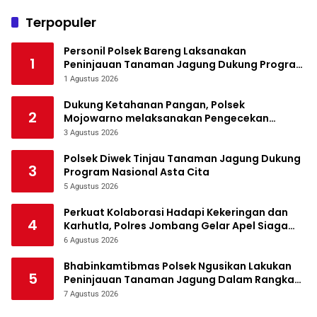
Terpopuler
Personil Polsek Bareng Laksanakan
1
Peninjauan Tanaman Jagung Dukung Program
Ketahanan Pangan
1 Agustus 2026
Dukung Ketahanan Pangan, Polsek
2
Mojowarno melaksanakan Pengecekan
Tanaman Jagung
3 Agustus 2026
Polsek Diwek Tinjau Tanaman Jagung Dukung
3
Program Nasional Asta Cita
5 Agustus 2026
Perkuat Kolaborasi Hadapi Kekeringan dan
4
Karhutla, Polres Jombang Gelar Apel Siaga
Bencana
6 Agustus 2026
Bhabinkamtibmas Polsek Ngusikan Lakukan
5
Peninjauan Tanaman Jagung Dalam Rangka
Mendukung Ketahanan Pangan
7 Agustus 2026