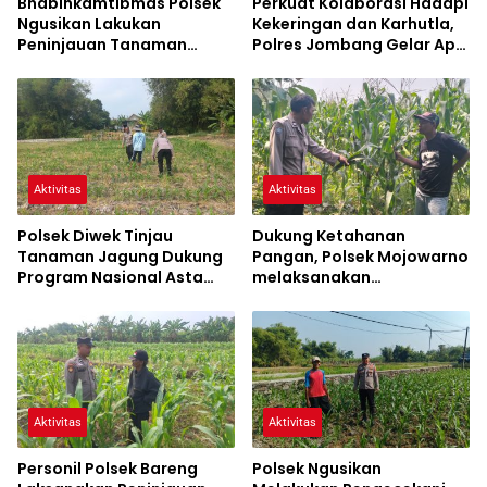
Bhabinkamtibmas Polsek
Perkuat Kolaborasi Hadapi
Ngusikan Lakukan
Kekeringan dan Karhutla,
Peninjauan Tanaman
Polres Jombang Gelar Apel
Jagung Dalam Rangka
Siaga Bencana
Mendukung Ketahanan
Pangan
Aktivitas
Aktivitas
Polsek Diwek Tinjau
Dukung Ketahanan
Tanaman Jagung Dukung
Pangan, Polsek Mojowarno
Program Nasional Asta
melaksanakan
Cita
Pengecekan Tanaman
Jagung
Aktivitas
Aktivitas
Personil Polsek Bareng
Polsek Ngusikan