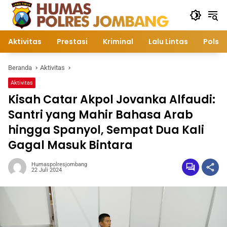
Langsung
ke
konten
Aktivitas
Prestasi
Kriminal
Lalu Lintas
Polsek
Beranda
Aktivitas
Aktivitas
Kisah Catar Akpol Jovanka Alfaudi:
Santri yang Mahir Bahasa Arab
hingga Spanyol, Sempat Dua Kali
Gagal Masuk Bintara
Humaspolresjombang
22 Juli 2024