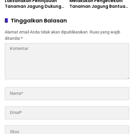
Laksanakan Peninjauan
Melakukan Pengecekani
Tanaman Jagung Dukung
Tanaman Jagung Bantuan
Program Ketahanan
Dinas Pertanian melalui
Pangan
Polres Jombang
Tinggalkan Balasan
Alamat email Anda tidak akan dipublikasikan.
Ruas yang wajib
ditandai
*