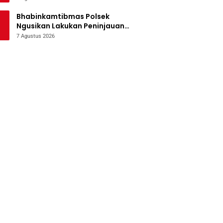
Bencana
Bhabinkamtibmas Polsek
Ngusikan Lakukan Peninjauan
Tanaman Jagung Dalam Rangka
7 Agustus 2026
Mendukung Ketahanan Pangan