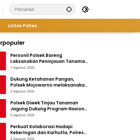
Lintas Polres
rpopuler
Personil Polsek Bareng
Laksanakan Peninjauan Tanaman
Jagung Dukung Program
1 Agustus 2026
Ketahanan Pangan
Dukung Ketahanan Pangan,
Polsek Mojowarno melaksanakan
Pengecekan Tanaman Jagung
3 Agustus 2026
Polsek Diwek Tinjau Tanaman
Jagung Dukung Program Nasional
Asta Cita
5 Agustus 2026
Perkuat Kolaborasi Hadapi
Kekeringan dan Karhutla, Polres
Jombang Gelar Apel Siaga
6 Agustus 2026