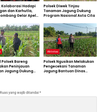
t Kolaborasi Hadapi
Polsek Diwek Tinjau
gan dan Karhutla,
Tanaman Jagung Dukung
 Jombang Gelar Apel
Program Nasional Asta Cita
Bencana
s
Aktivitas
l Polsek Bareng
Polsek Ngusikan Melakukan
akan Peninjauan
Pengecekani Tanaman
n Jagung Dukung
Jagung Bantuan Dinas
m Ketahanan Pangan
Pertanian melalui Polres
Jombang
Ruas yang wajib ditandai
*