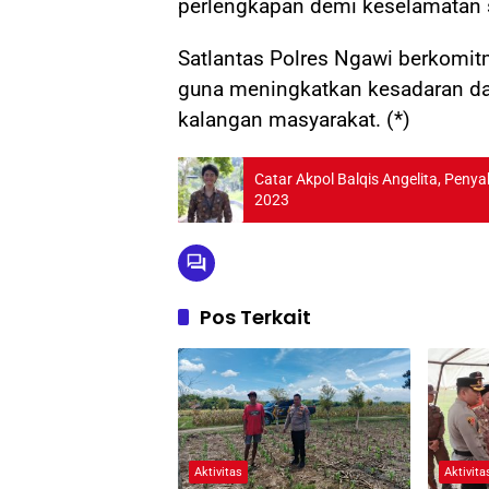
perlengkapan demi keselamatan 
Satlantas Polres Ngawi berkomit
guna meningkatkan kesadaran dan
kalangan masyarakat. (*)
Catar Akpol Balqis Angelita, Pen
2023
Pos Terkait
Aktivitas
Aktivita