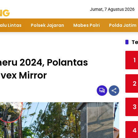
Jumat, 7 Agustus 2026
alu Lintas
Polsek Jajaran
Mabes Polri
Polda Jatim
Te
1
eru 2024, Polantas
vex Mirror
2
3
4