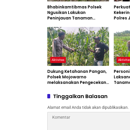
Bhabinkamtibmas Polsek
Perkua
Ngusikan Lakukan
Kekerin
Peninjauan Tanaman
Polres
Jagung Dalam Rangka
Siaga 
Mendukung Ketahanan
Pangan
Aktivitas
Aktivita
Dukung Ketahanan Pangan,
Personi
Polsek Mojowarno
Laksan
melaksanakan Pengecekan
Tanama
Tanaman Jagung
Progra
Tinggalkan Balasan
Alamat email Anda tidak akan dipublikasikan.