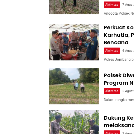
Aktivitas
7 Agust
Anggota Polsek Ng
Perkuat Ko
Karhutla, 
Bencana
Aktivitas
6 Agust
Polres Jombang b
Polsek Di
Program Na
Aktivitas
5 Agust
Dalam rangka men
Dukung Ke
melaksan
Aktivitas
3 Agust