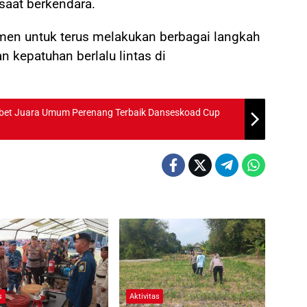
saat berkendara.
men untuk terus melakukan berbagai langkah
 kepatuhan berlalu lintas di
yabet Juara Umum Perenang Terbaik Danseskoad Cup
s
Aktivitas