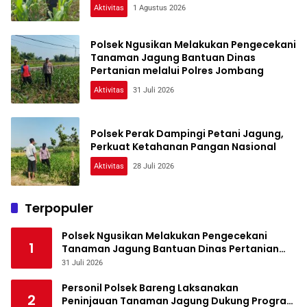
Aktivitas
1 Agustus 2026
Polsek Ngusikan Melakukan Pengecekani
Tanaman Jagung Bantuan Dinas
Pertanian melalui Polres Jombang
Aktivitas
31 Juli 2026
Polsek Perak Dampingi Petani Jagung,
Perkuat Ketahanan Pangan Nasional
Aktivitas
28 Juli 2026
Terpopuler
Polsek Ngusikan Melakukan Pengecekani
1
Tanaman Jagung Bantuan Dinas Pertanian
melalui Polres Jombang
31 Juli 2026
Personil Polsek Bareng Laksanakan
2
Peninjauan Tanaman Jagung Dukung Program