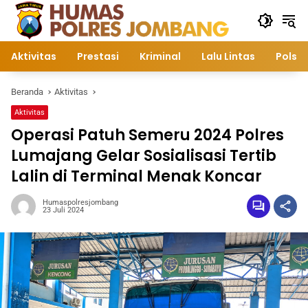
Langsung
ke
konten
Aktivitas
Prestasi
Kriminal
Lalu Lintas
Polsek
Beranda
Aktivitas
Aktivitas
Operasi Patuh Semeru 2024 Polres
Lumajang Gelar Sosialisasi Tertib
Lalin di Terminal Menak Koncar
Humaspolresjombang
23 Juli 2024