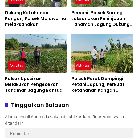
Dukung Ketahanan
Personil Polsek Bareng
Pangan, Polsek Mojowarno
Laksanakan Peninjauan
melaksanakan
Tanaman Jagung Dukung
Pengecekan Tanaman
Program Ketahanan
Jagung
Pangan
Aktivitas
Aktivitas
Polsek Ngusikan
Polsek Perak Dampingi
Melakukan Pengecekani
Petani Jagung, Perkuat
Tanaman Jagung Bantuan
Ketahanan Pangan
Dinas Pertanian melalui
Nasional
Polres Jombang
Tinggalkan Balasan
Alamat email Anda tidak akan dipublikasikan.
Ruas yang wajib
ditandai
*