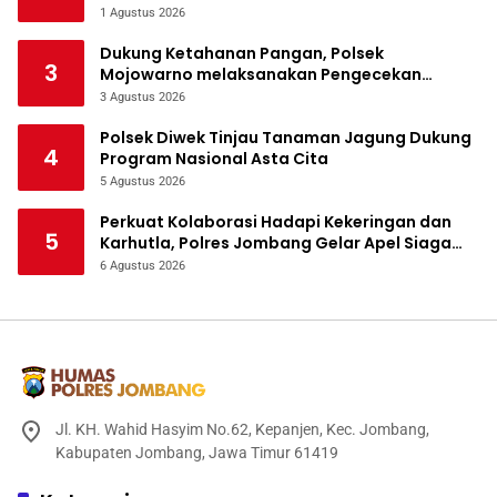
Ketahanan Pangan
1 Agustus 2026
Dukung Ketahanan Pangan, Polsek
3
Mojowarno melaksanakan Pengecekan
Tanaman Jagung
3 Agustus 2026
Polsek Diwek Tinjau Tanaman Jagung Dukung
4
Program Nasional Asta Cita
5 Agustus 2026
Perkuat Kolaborasi Hadapi Kekeringan dan
5
Karhutla, Polres Jombang Gelar Apel Siaga
Bencana
6 Agustus 2026
Jl. KH. Wahid Hasyim No.62, Kepanjen, Kec. Jombang,
Kabupaten Jombang, Jawa Timur 61419