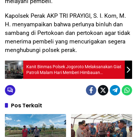
melayani pembeli.
Kapolsek Perak AKP TRI PRAYIGI, S. I. Kom, M.
H. menyampaikan bahwa perlunya binluh dan
sambang di Pertokoan dan pertokoan agar tidak
menerima pembeli yang mencurigakan segera
menghubungi polsek perak.
Kanit Binmas Polsek Jogoroto Melaksanakan Giat
Patroli Malam Hari Memberi Himbauan
Kamtibmas Kepada Pemuda Yang Berada Di
Warung Kopi/Wifi
Pos Terkait