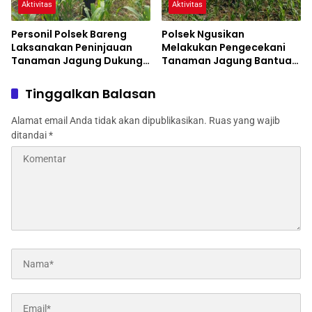
Aktivitas
Aktivitas
Personil Polsek Bareng
Polsek Ngusikan
Laksanakan Peninjauan
Melakukan Pengecekani
Tanaman Jagung Dukung
Tanaman Jagung Bantuan
Program Ketahanan
Dinas Pertanian melalui
Pangan
Polres Jombang
Tinggalkan Balasan
Alamat email Anda tidak akan dipublikasikan.
Ruas yang wajib
ditandai
*