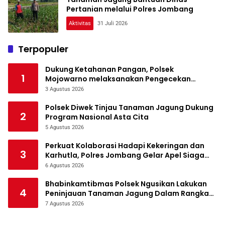
Pertanian melalui Polres Jombang
Aktivitas
31 Juli 2026
Terpopuler
Dukung Ketahanan Pangan, Polsek
1
Mojowarno melaksanakan Pengecekan
Tanaman Jagung
3 Agustus 2026
Polsek Diwek Tinjau Tanaman Jagung Dukung
2
Program Nasional Asta Cita
5 Agustus 2026
Perkuat Kolaborasi Hadapi Kekeringan dan
3
Karhutla, Polres Jombang Gelar Apel Siaga
Bencana
6 Agustus 2026
Bhabinkamtibmas Polsek Ngusikan Lakukan
4
Peninjauan Tanaman Jagung Dalam Rangka
Mendukung Ketahanan Pangan
7 Agustus 2026