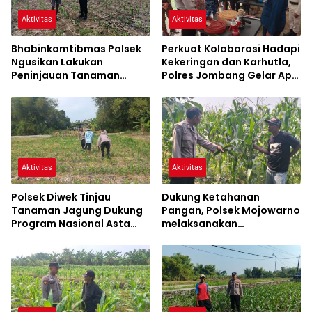
Aktivitas
Aktivitas
Bhabinkamtibmas Polsek
Perkuat Kolaborasi Hadapi
Ngusikan Lakukan
Kekeringan dan Karhutla,
Peninjauan Tanaman
Polres Jombang Gelar Apel
Jagung Dalam Rangka
Siaga Bencana
Mendukung Ketahanan
Pangan
Aktivitas
Aktivitas
Polsek Diwek Tinjau
Dukung Ketahanan
Tanaman Jagung Dukung
Pangan, Polsek Mojowarno
Program Nasional Asta
melaksanakan
Cita
Pengecekan Tanaman
Jagung