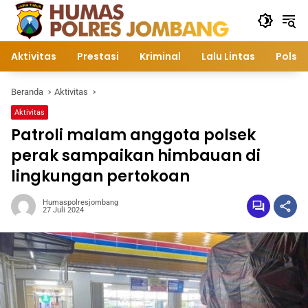
Langsung
ke
konten
Aktivitas
Prestasi
Kriminal
Lalu Lintas
Polsek
Beranda
Aktivitas
Aktivitas
Patroli malam anggota polsek
perak sampaikan himbauan di
lingkungan pertokoan
Humaspolresjombang
27 Juli 2024