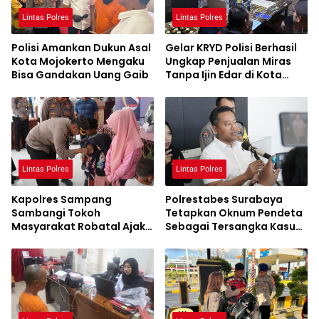
Lintas Polres
Lintas Polres
Polisi Amankan Dukun Asal
Gelar KRYD Polisi Berhasil
Kota Mojokerto Mengaku
Ungkap Penjualan Miras
Bisa Gandakan Uang Gaib
Tanpa Ijin Edar di Kota
Malang
Lintas Polres
Lintas Polres
Kapolres Sampang
Polrestabes Surabaya
Sambangi Tokoh
Tetapkan Oknum Pendeta
Masyarakat Robatal Ajak
Sebagai Tersangka Kasus
Wujudkan Pilkada 2024
KDRT
Sejuk dan Damai