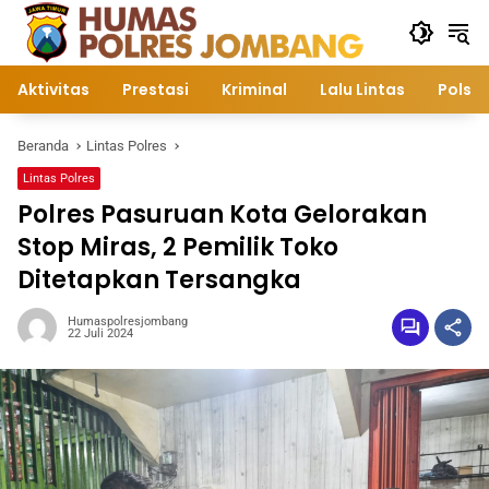
Langsung
ke
konten
Aktivitas
Prestasi
Kriminal
Lalu Lintas
Polsek
Beranda
Lintas Polres
Lintas Polres
Polres Pasuruan Kota Gelorakan
Stop Miras, 2 Pemilik Toko
Ditetapkan Tersangka
Humaspolresjombang
22 Juli 2024