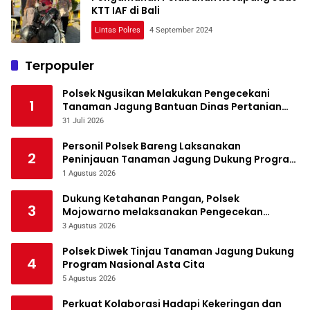
KTT IAF di Bali
Lintas Polres
4 September 2024
Terpopuler
Polsek Ngusikan Melakukan Pengecekani
1
Tanaman Jagung Bantuan Dinas Pertanian
melalui Polres Jombang
31 Juli 2026
Personil Polsek Bareng Laksanakan
2
Peninjauan Tanaman Jagung Dukung Program
Ketahanan Pangan
1 Agustus 2026
Dukung Ketahanan Pangan, Polsek
3
Mojowarno melaksanakan Pengecekan
Tanaman Jagung
3 Agustus 2026
Polsek Diwek Tinjau Tanaman Jagung Dukung
4
Program Nasional Asta Cita
5 Agustus 2026
Perkuat Kolaborasi Hadapi Kekeringan dan