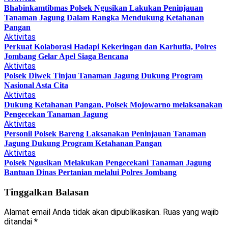
Bhabinkamtibmas Polsek Ngusikan Lakukan Peninjauan
Tanaman Jagung Dalam Rangka Mendukung Ketahanan
Pangan
Aktivitas
Perkuat Kolaborasi Hadapi Kekeringan dan Karhutla, Polres
Jombang Gelar Apel Siaga Bencana
Aktivitas
Polsek Diwek Tinjau Tanaman Jagung Dukung Program
Nasional Asta Cita
Aktivitas
Dukung Ketahanan Pangan, Polsek Mojowarno melaksanakan
Pengecekan Tanaman Jagung
Aktivitas
Personil Polsek Bareng Laksanakan Peninjauan Tanaman
Jagung Dukung Program Ketahanan Pangan
Aktivitas
Polsek Ngusikan Melakukan Pengecekani Tanaman Jagung
Bantuan Dinas Pertanian melalui Polres Jombang
Tinggalkan Balasan
Alamat email Anda tidak akan dipublikasikan.
Ruas yang wajib
ditandai
*