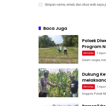
Simpan nama, email, dan situs web saya 
Baca Juga
Polsek Di
Program Na
Aktivitas
5 Agust
Dalam rangka men
Dukung Ke
melaksan
Aktivitas
3 Agust
Anggota Polsek M