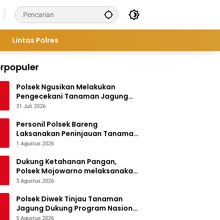
Lintas Polres
rpopuler
Polsek Ngusikan Melakukan
Pengecekani Tanaman Jagung
Bantuan Dinas Pertanian melalui
31 Juli 2026
Polres Jombang
Personil Polsek Bareng
Laksanakan Peninjauan Tanaman
Jagung Dukung Program
1 Agustus 2026
Ketahanan Pangan
Dukung Ketahanan Pangan,
Polsek Mojowarno melaksanakan
Pengecekan Tanaman Jagung
3 Agustus 2026
Polsek Diwek Tinjau Tanaman
Jagung Dukung Program Nasional
Asta Cita
5 Agustus 2026