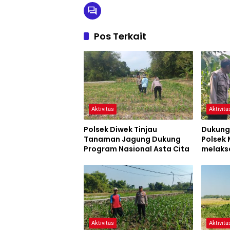
Pos Terkait
Aktivitas
Aktivita
Polsek Diwek Tinjau
Dukung
Tanaman Jagung Dukung
Polsek
Program Nasional Asta Cita
melaks
Tanam
Aktivitas
Aktivita