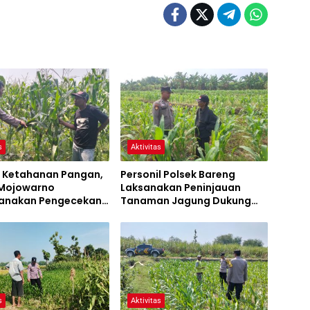
s
Aktivitas
 Ketahanan Pangan,
Personil Polsek Bareng
 Mojowarno
Laksanakan Peninjauan
anakan Pengecekan
Tanaman Jagung Dukung
an Jagung
Program Ketahanan Pangan
s
Aktivitas