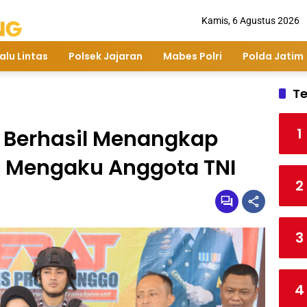
Kamis, 6 Agustus 2026
alu Lintas
Polsek Jajaran
Mabes Polri
Polda Jatim
Te
1
o Berhasil Menangkap
g Mengaku Anggota TNI
2
3
4