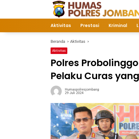
Langsung
ke
konten
Aktivitas
Prestasi
Kriminal
L
Beranda
Aktivitas
Aktivitas
Polres Probolingg
Pelaku Curas yan
Humaspolresjombang
29 Juli 2024