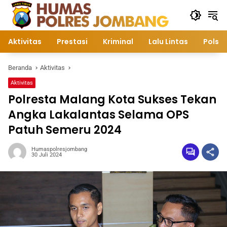
Langsung
ke
konten
Aktivitas
Prestasi
Kriminal
Lalu Lintas
Polsek
Beranda
Aktivitas
Aktivitas
Polresta Malang Kota Sukses Tekan
Angka Lakalantas Selama OPS
Patuh Semeru 2024
Humaspolresjombang
30 Juli 2024