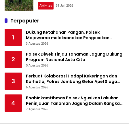
Aktivitas
31 Juli 2026
Terpopuler
Dukung Ketahanan Pangan, Polsek
1
Mojowarno melaksanakan Pengecekan
Tanaman Jagung
3 Agustus 2026
Polsek Diwek Tinjau Tanaman Jagung Dukung
2
Program Nasional Asta Cita
5 Agustus 2026
Perkuat Kolaborasi Hadapi Kekeringan dan
3
Karhutla, Polres Jombang Gelar Apel Siaga
Bencana
6 Agustus 2026
Bhabinkamtibmas Polsek Ngusikan Lakukan
4
Peninjauan Tanaman Jagung Dalam Rangka
Mendukung Ketahanan Pangan
7 Agustus 2026