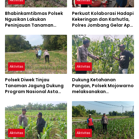
Aktivitas
Aktivitas
Bhabinkamtibmas Polsek
Perkuat Kolaborasi Hadapi
Ngusikan Lakukan
Kekeringan dan Karhutla,
Peninjauan Tanaman
Polres Jombang Gelar Apel
Jagung Dalam Rangka
Siaga Bencana
Mendukung Ketahanan
Pangan
Aktivitas
Aktivitas
Polsek Diwek Tinjau
Dukung Ketahanan
Tanaman Jagung Dukung
Pangan, Polsek Mojowarno
Program Nasional Asta
melaksanakan
Cita
Pengecekan Tanaman
Jagung
Aktivitas
Aktivitas