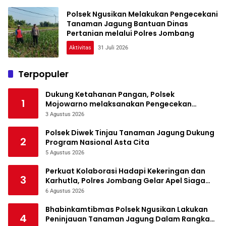
Polsek Ngusikan Melakukan Pengecekani
Tanaman Jagung Bantuan Dinas
Pertanian melalui Polres Jombang
Aktivitas
31 Juli 2026
Terpopuler
Dukung Ketahanan Pangan, Polsek
1
Mojowarno melaksanakan Pengecekan
Tanaman Jagung
3 Agustus 2026
Polsek Diwek Tinjau Tanaman Jagung Dukung
2
Program Nasional Asta Cita
5 Agustus 2026
Perkuat Kolaborasi Hadapi Kekeringan dan
3
Karhutla, Polres Jombang Gelar Apel Siaga
Bencana
6 Agustus 2026
Bhabinkamtibmas Polsek Ngusikan Lakukan
4
Peninjauan Tanaman Jagung Dalam Rangka