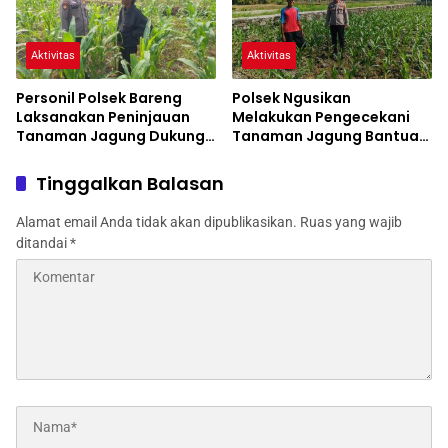
Aktivitas
Aktivitas
Personil Polsek Bareng
Polsek Ngusikan
Laksanakan Peninjauan
Melakukan Pengecekani
Tanaman Jagung Dukung
Tanaman Jagung Bantuan
Program Ketahanan
Dinas Pertanian melalui
Pangan
Polres Jombang
Tinggalkan Balasan
Alamat email Anda tidak akan dipublikasikan.
Ruas yang wajib
ditandai
*