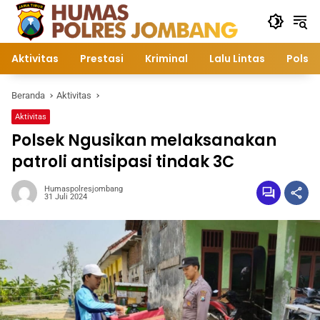
Langsung
ke
konten
Aktivitas
Prestasi
Kriminal
Lalu Lintas
Polsek
Beranda
Aktivitas
Aktivitas
Polsek Ngusikan melaksanakan
patroli antisipasi tindak 3C
Humaspolresjombang
31 Juli 2024