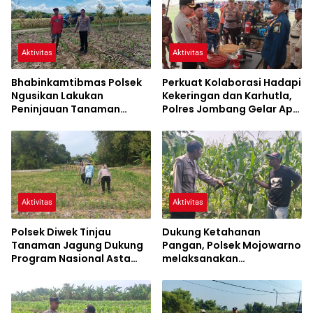
Aktivitas
Aktivitas
Bhabinkamtibmas Polsek
Perkuat Kolaborasi Hadapi
Ngusikan Lakukan
Kekeringan dan Karhutla,
Peninjauan Tanaman
Polres Jombang Gelar Apel
Jagung Dalam Rangka
Siaga Bencana
Mendukung Ketahanan
Pangan
Aktivitas
Aktivitas
Polsek Diwek Tinjau
Dukung Ketahanan
Tanaman Jagung Dukung
Pangan, Polsek Mojowarno
Program Nasional Asta
melaksanakan
Cita
Pengecekan Tanaman
Jagung